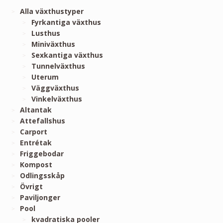
Alla växthustyper
Fyrkantiga växthus
Lusthus
Miniväxthus
Sexkantiga växthus
Tunnelväxthus
Uterum
Väggväxthus
Vinkelväxthus
Altantak
Attefallshus
Carport
Entrétak
Friggebodar
Kompost
Odlingsskåp
Övrigt
Paviljonger
Pool
kvadratiska pooler