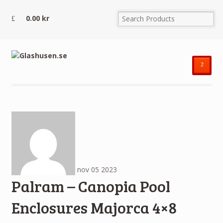
0.00
kr
²
nov
05
2023
Palram – Canopia Pool
Enclosures Majorca 4×8