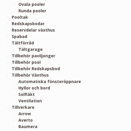
Ovala pooler
Runda pooler
Pooltak
Redskapsbodar
Reservdelar växthus
Spabad
Tältförråd
Tältgarage
Tillbehör paviljonger
Tillbehör pool
Tillbehör Redskapsbod
Tillbehör Växthus
Automatiska fönsteröppnare
Hyllor och bord
Solfläkt
Ventilation
Tillverkare
Arrow
Averto
Baumera