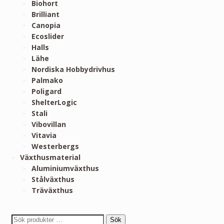
Biohort
Brilliant
Canopia
Ecoslider
Halls
Lähe
Nordiska Hobbydrivhus
Palmako
Poligard
ShelterLogic
Stali
Vibovillan
Vitavia
Westerbergs
Växthusmaterial
Aluminiumväxthus
Stålväxthus
Träväxthus
Sök