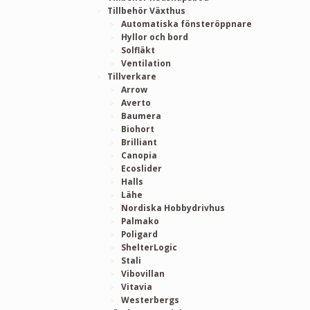
Tillbehör Växthus
Automatiska fönsteröppnare
Hyllor och bord
Solfläkt
Ventilation
Tillverkare
Arrow
Averto
Baumera
Biohort
Brilliant
Canopia
Ecoslider
Halls
Lähe
Nordiska Hobbydrivhus
Palmako
Poligard
ShelterLogic
Stali
Vibovillan
Vitavia
Westerbergs