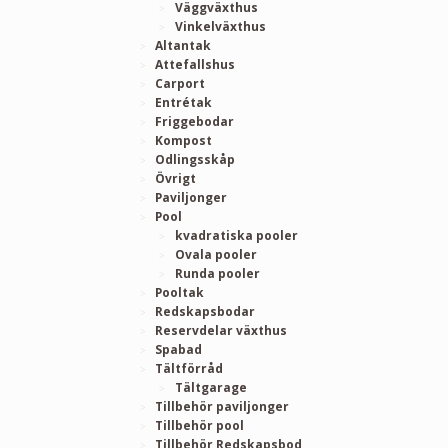
Väggväxthus
Vinkelväxthus
Altantak
Attefallshus
Carport
Entrétak
Friggebodar
Kompost
Odlingsskåp
Övrigt
Paviljonger
Pool
kvadratiska pooler
Ovala pooler
Runda pooler
Pooltak
Redskapsbodar
Reservdelar växthus
Spabad
Tältförråd
Tältgarage
Tillbehör paviljonger
Tillbehör pool
Tillbehör Redskapsbod