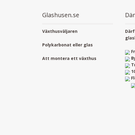
Glashusen.se
Där
Växthusväljaren
Därf
glas
Polykarbonat eller glas
F
B
Att montera ett växthus
T
1
F