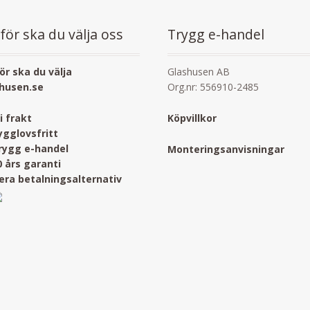
för ska du välja oss
Trygg e-handel
ör ska du välja
Glashusen AB
husen.se
Org.nr: 556910-2485
ri frakt
Köpvillkor
ygglovsfritt
rygg e-handel
Monteringsanvisningar
0 års garanti
lera betalningsalternativ