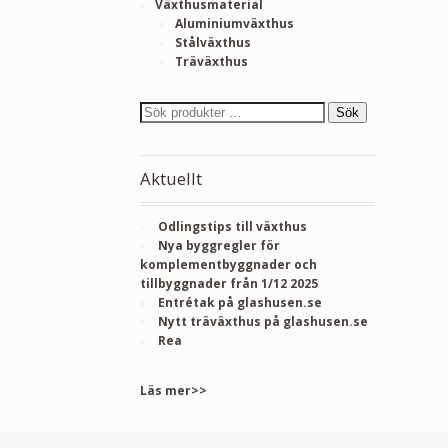
Växthusmaterial
Aluminiumväxthus
Stålväxthus
Träväxthus
Sök
Aktuellt
Odlingstips till växthus
Nya byggregler för
komplementbyggnader och
tillbyggnader från 1/12 2025
Entrétak på glashusen.se
Nytt träväxthus på glashusen.se
Rea
Läs mer>>