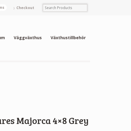
ems
Checkout
um
Väggväxthus
Växthustillbehör
ures Majorca 4×8 Grey