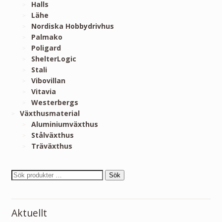
Halls
Lähe
Nordiska Hobbydrivhus
Palmako
Poligard
ShelterLogic
Stali
Vibovillan
Vitavia
Westerbergs
Växthusmaterial
Aluminiumväxthus
Stålväxthus
Träväxthus
Sök
Aktuellt