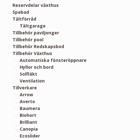
Reservdelar växthus
Spabad
Tältförråd
Tältgarage
Tillbehör paviljonger
Tillbehör pool
Tillbehör Redskapsbod
Tillbehör Växthus
Automatiska fönsteröppnare
Hyllor och bord
Solfläkt
Ventilation
Tillverkare
Arrow
Averto
Baumera
Biohort
Brilliant
Canopia
Ecoslider