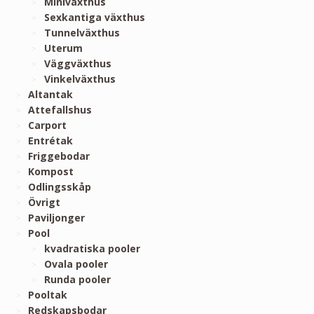
Miniväxthus
Sexkantiga växthus
Tunnelväxthus
Uterum
Väggväxthus
Vinkelväxthus
Altantak
Attefallshus
Carport
Entrétak
Friggebodar
Kompost
Odlingsskåp
Övrigt
Paviljonger
Pool
kvadratiska pooler
Ovala pooler
Runda pooler
Pooltak
Redskapsbodar