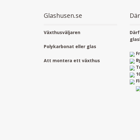
Glashusen.se
Där
Växthusväljaren
Därf
glas
Polykarbonat eller glas
F
B
Att montera ett växthus
T
1
F