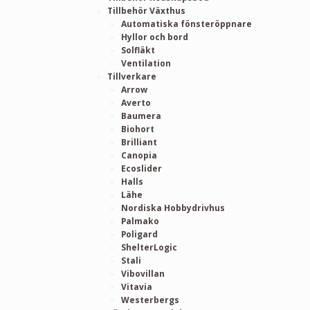
Tillbehör Växthus
Automatiska fönsteröppnare
Hyllor och bord
Solfläkt
Ventilation
Tillverkare
Arrow
Averto
Baumera
Biohort
Brilliant
Canopia
Ecoslider
Halls
Lähe
Nordiska Hobbydrivhus
Palmako
Poligard
ShelterLogic
Stali
Vibovillan
Vitavia
Westerbergs