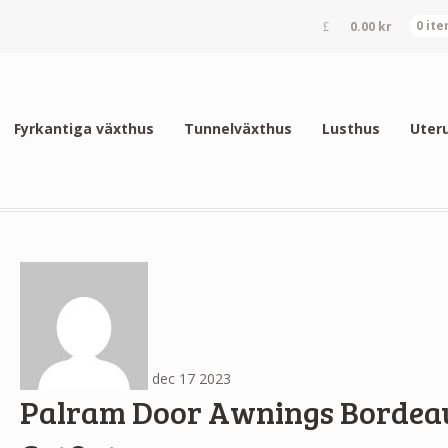
0.00
kr
0 it
Fyrkantiga växthus
Tunnelväxthus
Lusthus
Uter
dec
17
2023
Palram Door Awnings Bordeau