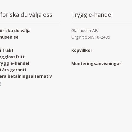
för ska du välja oss
Trygg e-handel
ör ska du välja
Glashusen AB
husen.se
Org.nr: 556910-2485
ri frakt
Köpvillkor
ygglovsfritt
rygg e-handel
Monteringsanvisningar
0 års garanti
lera betalningsalternativ