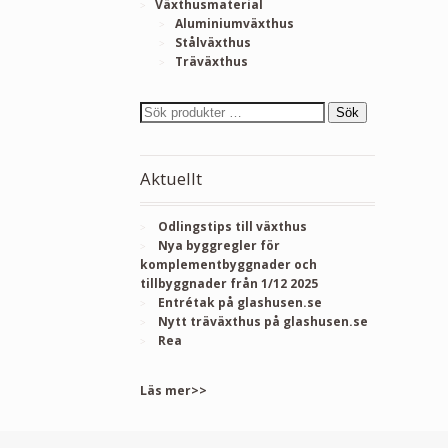
Växthusmaterial
Aluminiumväxthus
Stålväxthus
Träväxthus
Sök
Aktuellt
Odlingstips till växthus
Nya byggregler för
komplementbyggnader och
tillbyggnader från 1/12 2025
Entrétak på glashusen.se
Nytt träväxthus på glashusen.se
Rea
Läs mer>>