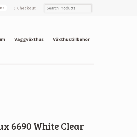
ems
Checkout
um
Väggväxthus
Växthustillbehör
x 6690 White Clear