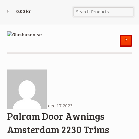
0.00
kr
²
dec
17
2023
Palram Door Awnings
Amsterdam 2230 Trims