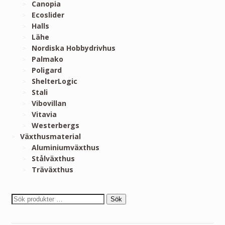
Canopia
Ecoslider
Halls
Lähe
Nordiska Hobbydrivhus
Palmako
Poligard
ShelterLogic
Stali
Vibovillan
Vitavia
Westerbergs
Växthusmaterial
Aluminiumväxthus
Stålväxthus
Träväxthus
Sök