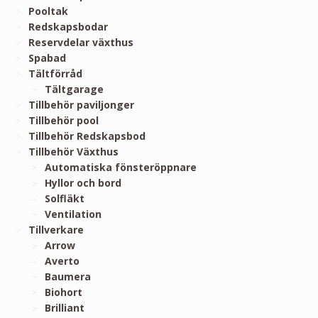
Pooltak
Redskapsbodar
Reservdelar växthus
Spabad
Tältförråd
Tältgarage
Tillbehör paviljonger
Tillbehör pool
Tillbehör Redskapsbod
Tillbehör Växthus
Automatiska fönsteröppnare
Hyllor och bord
Solfläkt
Ventilation
Tillverkare
Arrow
Averto
Baumera
Biohort
Brilliant