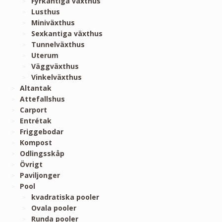
Fyrkantiga växthus
Lusthus
Miniväxthus
Sexkantiga växthus
Tunnelväxthus
Uterum
Väggväxthus
Vinkelväxthus
Altantak
Attefallshus
Carport
Entrétak
Friggebodar
Kompost
Odlingsskåp
Övrigt
Paviljonger
Pool
kvadratiska pooler
Ovala pooler
Runda pooler