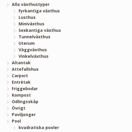
Alla växthustyper
Fyrkantiga växthus
Lusthus
Miniväxthus
Sexkantiga växthus
Tunnelväxthus
Uterum
Väggväxthus
Vinkelväxthus
Altantak
Attefallshus
Carport
Entrétak
Friggebodar
Kompost
Odlingsskåp
Övrigt
Paviljonger
Pool
kvadratiska pooler