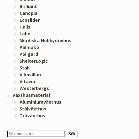
Brilliant
Canopia
Ecoslider
Halls
Lähe
Nordiska Hobbydrivhus
Palmako
Poligard
ShelterLogic
Stali
Vibovillan
Vitavia
Westerbergs
Växthusmaterial
Aluminiumväxthus
Stålväxthus
Träväxthus
Sök