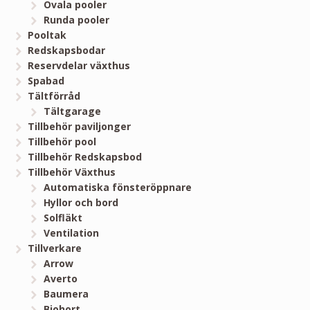
Ovala pooler
Runda pooler
Pooltak
Redskapsbodar
Reservdelar växthus
Spabad
Tältförråd
Tältgarage
Tillbehör paviljonger
Tillbehör pool
Tillbehör Redskapsbod
Tillbehör Växthus
Automatiska fönsteröppnare
Hyllor och bord
Solfläkt
Ventilation
Tillverkare
Arrow
Averto
Baumera
Biohort