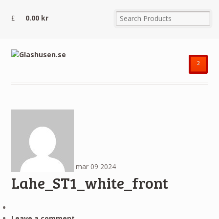
0.00
kr
²
mar
09
2024
Lahe_ST1_white_front
Leave a comment