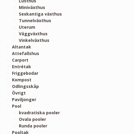
Lusthus
Miniväxthus
Sexkantiga växthus
Tunnelväxthus
Uterum
Väggväxthus
Vinkelväxthus
Altantak
Attefallshus
Carport
Entrétak
Friggebodar
Kompost
Odlingsskåp
Övrigt
Paviljonger
Pool
kvadratiska pooler
Ovala pooler
Runda pooler
Pooltak