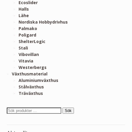
Ecoslider
Halls
Lähe
Nordiska Hobbydrivhus
Palmako
Poligard
ShelterLogic
Stali
Vibovillan
Vitavia
Westerbergs
Växthusmaterial
Aluminiumväxthus
Stålväxthus
Träväxthus
Sök