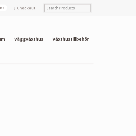
ems
Checkout
um
Väggväxthus
Växthustillbehör