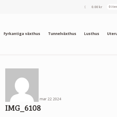
0.00
kr
0 it
Fyrkantiga växthus
Tunnelväxthus
Lusthus
Uter
mar
22
2024
IMG_6108