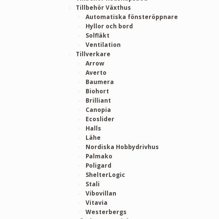
Tillbehör Växthus
Automatiska fönsteröppnare
Hyllor och bord
Solfläkt
Ventilation
Tillverkare
Arrow
Averto
Baumera
Biohort
Brilliant
Canopia
Ecoslider
Halls
Lähe
Nordiska Hobbydrivhus
Palmako
Poligard
ShelterLogic
Stali
Vibovillan
Vitavia
Westerbergs