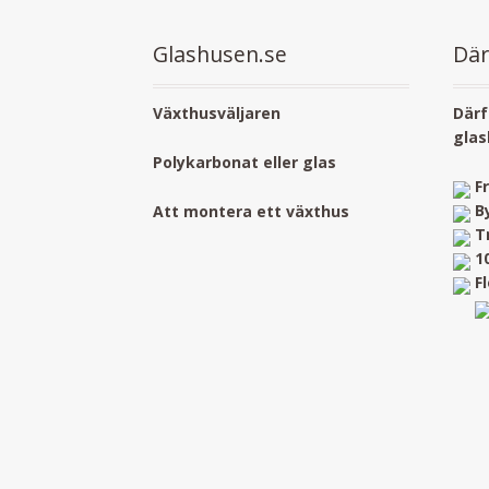
Glashusen.se
Där
Växthusväljaren
Därf
glas
Polykarbonat eller glas
F
B
Att montera ett växthus
T
1
F