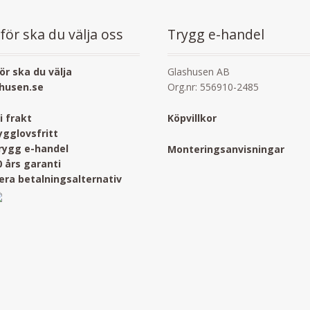
för ska du välja oss
Trygg e-handel
ör ska du välja
Glashusen AB
husen.se
Org.nr: 556910-2485
ri frakt
Köpvillkor
ygglovsfritt
rygg e-handel
Monteringsanvisningar
0 års garanti
lera betalningsalternativ