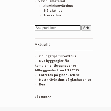
Växthusmaterial
Aluminiumväxthus
Stålväxthus
Träväxthus
Sök
Aktuellt
Odlingstips till växthus
Nya byggregler för
komplementbyggnader och
tillbyggnader från 1/12 2025
Entrétak på glashusen.se
Nytt träväxthus på glashusen.se
Rea
Läs mer>>