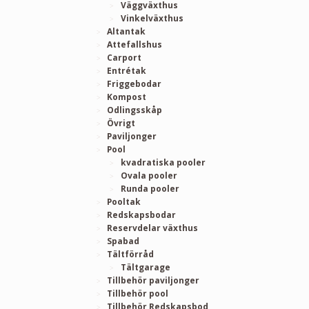
Väggväxthus
Vinkelväxthus
Altantak
Attefallshus
Carport
Entrétak
Friggebodar
Kompost
Odlingsskåp
Övrigt
Paviljonger
Pool
kvadratiska pooler
Ovala pooler
Runda pooler
Pooltak
Redskapsbodar
Reservdelar växthus
Spabad
Tältförråd
Tältgarage
Tillbehör paviljonger
Tillbehör pool
Tillbehör Redskapsbod