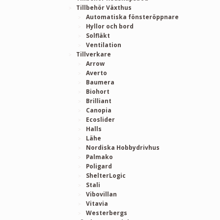
Tillbehör Växthus
Automatiska fönsteröppnare
Hyllor och bord
Solfläkt
Ventilation
Tillverkare
Arrow
Averto
Baumera
Biohort
Brilliant
Canopia
Ecoslider
Halls
Lähe
Nordiska Hobbydrivhus
Palmako
Poligard
ShelterLogic
Stali
Vibovillan
Vitavia
Westerbergs