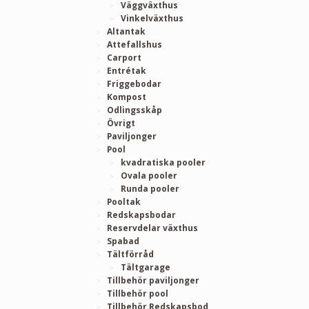
Väggväxthus
Vinkelväxthus
Altantak
Attefallshus
Carport
Entrétak
Friggebodar
Kompost
Odlingsskåp
Övrigt
Paviljonger
Pool
kvadratiska pooler
Ovala pooler
Runda pooler
Pooltak
Redskapsbodar
Reservdelar växthus
Spabad
Tältförråd
Tältgarage
Tillbehör paviljonger
Tillbehör pool
Tillbehör Redskapsbod