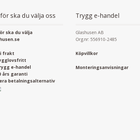
för ska du välja oss
Trygg e-handel
ör ska du välja
Glashusen AB
husen.se
Org.nr: 556910-2485
ri frakt
Köpvillkor
ygglovsfritt
rygg e-handel
Monteringsanvisningar
0 års garanti
lera betalningsalternativ