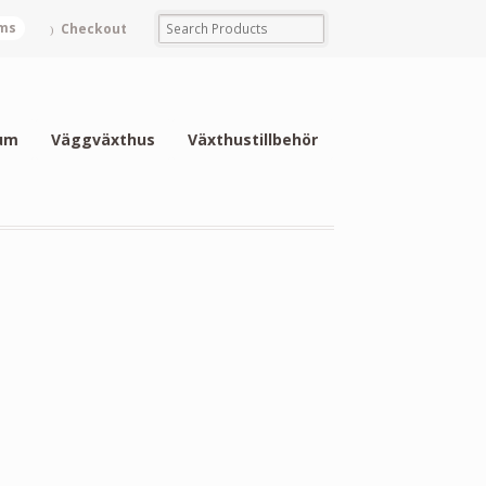
ems
Checkout
um
Väggväxthus
Växthustillbehör