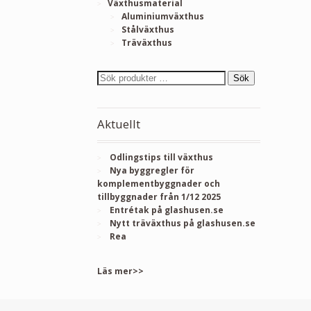
Växthusmaterial
Aluminiumväxthus
Stålväxthus
Träväxthus
Sök
Aktuellt
Odlingstips till växthus
Nya byggregler för
komplementbyggnader och
tillbyggnader från 1/12 2025
Entrétak på glashusen.se
Nytt träväxthus på glashusen.se
Rea
Läs mer>>