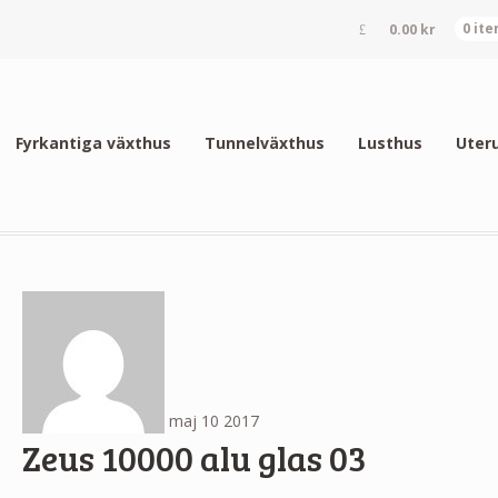
0.00
kr
0 it
Fyrkantiga växthus
Tunnelväxthus
Lusthus
Uter
maj
10
2017
Zeus 10000 alu glas 03