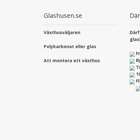
Glashusen.se
Där
Växthusväljaren
Därf
glas
Polykarbonat eller glas
F
B
Att montera ett växthus
T
1
F