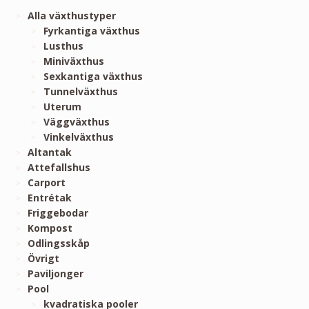
Alla växthustyper
Fyrkantiga växthus
Lusthus
Miniväxthus
Sexkantiga växthus
Tunnelväxthus
Uterum
Väggväxthus
Vinkelväxthus
Altantak
Attefallshus
Carport
Entrétak
Friggebodar
Kompost
Odlingsskåp
Övrigt
Paviljonger
Pool
kvadratiska pooler