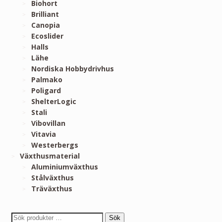
Biohort
Brilliant
Canopia
Ecoslider
Halls
Lähe
Nordiska Hobbydrivhus
Palmako
Poligard
ShelterLogic
Stali
Vibovillan
Vitavia
Westerbergs
Växthusmaterial
Aluminiumväxthus
Stålväxthus
Träväxthus
Sök