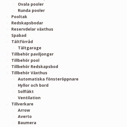
Ovala pooler
Runda pooler
Pooltak
Redskapsbodar
Reservdelar växthus
Spabad
Tältförråd
Tältgarage
Tillbehör paviljonger
Tillbehör pool
Tillbehör Redskapsbod
Tillbehör Växthus
Automatiska fönsteröppnare
Hyllor och bord
Solfläkt
Ventilation
Tillverkare
Arrow
Averto
Baumera