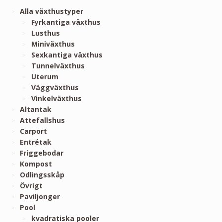
Alla växthustyper
Fyrkantiga växthus
Lusthus
Miniväxthus
Sexkantiga växthus
Tunnelväxthus
Uterum
Väggväxthus
Vinkelväxthus
Altantak
Attefallshus
Carport
Entrétak
Friggebodar
Kompost
Odlingsskåp
Övrigt
Paviljonger
Pool
kvadratiska pooler