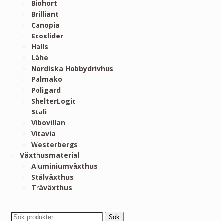
Biohort
Brilliant
Canopia
Ecoslider
Halls
Lähe
Nordiska Hobbydrivhus
Palmako
Poligard
ShelterLogic
Stali
Vibovillan
Vitavia
Westerbergs
Växthusmaterial
Aluminiumväxthus
Stålväxthus
Träväxthus
Sök