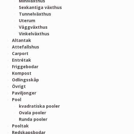
Miniväxthus
Sexkantiga växthus
Tunnelväxthus
Uterum
Väggväxthus
Vinkelväxthus
Altantak
Attefallshus
Carport
Entrétak
Friggebodar
Kompost
Odlingsskåp
Övrigt
Paviljonger
Pool
kvadratiska pooler
Ovala pooler
Runda pooler
Pooltak
Redskapsbodar