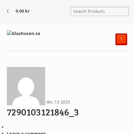
0.00
kr
²
dec
13
2025
7290103121846_3
Leave a comment