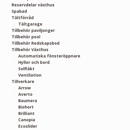
Reservdelar växthus
Spabad
Tältförråd
Tältgarage
Tillbehör paviljonger
Tillbehör pool
Tillbehör Redskapsbod
Tillbehör Växthus
Automatiska fönsteröppnare
Hyllor och bord
Solfläkt
Ventilation
Tillverkare
Arrow
Averto
Baumera
Biohort
Brilliant
Canopia
Ecoslider