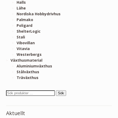
Halls
Lähe
Nordiska Hobbydrivhus
Palmako
Poligard
ShelterLogic
Stali
Vibovillan
Vitavia
Westerbergs
Växthusmaterial
Aluminiumväxthus
Stålväxthus
Träväxthus
Sök
Aktuellt