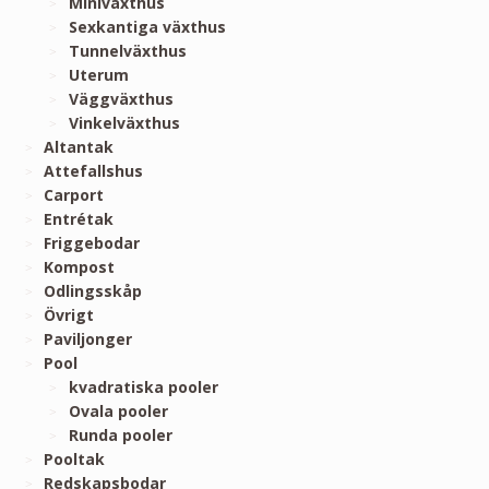
Miniväxthus
Sexkantiga växthus
Tunnelväxthus
Uterum
Väggväxthus
Vinkelväxthus
Altantak
Attefallshus
Carport
Entrétak
Friggebodar
Kompost
Odlingsskåp
Övrigt
Paviljonger
Pool
kvadratiska pooler
Ovala pooler
Runda pooler
Pooltak
Redskapsbodar