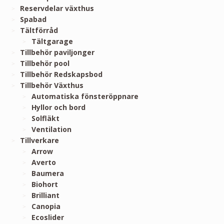
Reservdelar växthus
Spabad
Tältförråd
Tältgarage
Tillbehör paviljonger
Tillbehör pool
Tillbehör Redskapsbod
Tillbehör Växthus
Automatiska fönsteröppnare
Hyllor och bord
Solfläkt
Ventilation
Tillverkare
Arrow
Averto
Baumera
Biohort
Brilliant
Canopia
Ecoslider