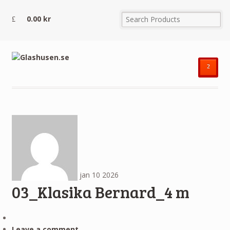
0.00
kr
²
jan
10
2026
03_Klasika Bernard_4 m
Leave a comment