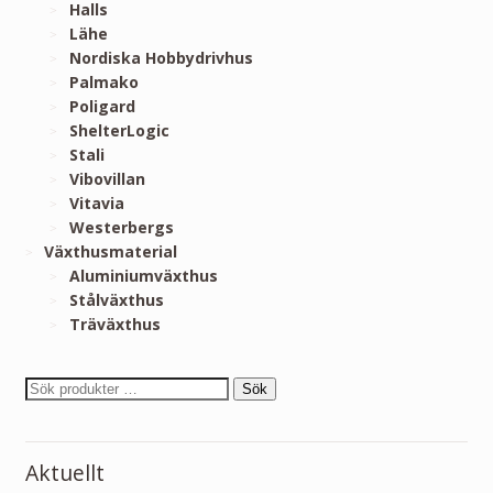
Halls
Lähe
Nordiska Hobbydrivhus
Palmako
Poligard
ShelterLogic
Stali
Vibovillan
Vitavia
Westerbergs
Växthusmaterial
Aluminiumväxthus
Stålväxthus
Träväxthus
Sök
Aktuellt