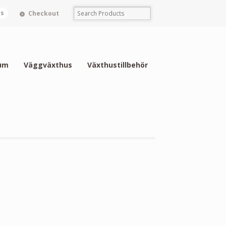
ms
Checkout
um
Väggväxthus
Växthustillbehör