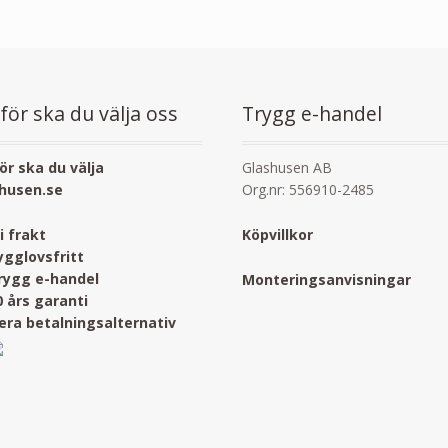
för ska du välja oss
Trygg e-handel
ör ska du välja
Glashusen AB
husen.se
Org.nr: 556910-2485
ri frakt
Köpvillkor
ygglovsfritt
rygg e-handel
Monteringsanvisningar
0 års garanti
lera betalningsalternativ