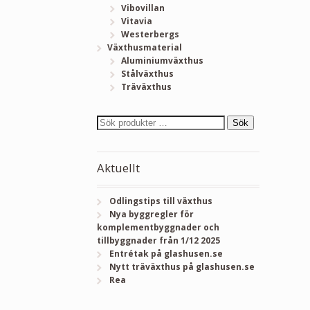
Vibovillan
Vitavia
Westerbergs
Växthusmaterial
Aluminiumväxthus
Stålväxthus
Träväxthus
Sök
Aktuellt
Odlingstips till växthus
Nya byggregler för
komplementbyggnader och
tillbyggnader från 1/12 2025
Entrétak på glashusen.se
Nytt träväxthus på glashusen.se
Rea