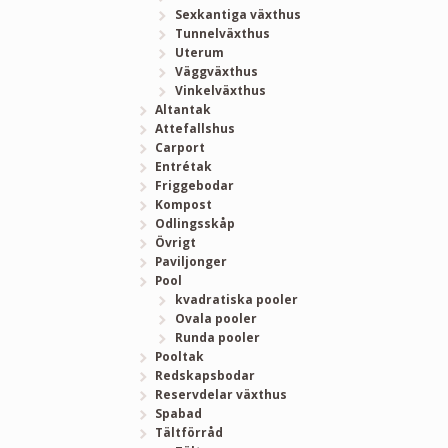
Sexkantiga växthus
Tunnelväxthus
Uterum
Väggväxthus
Vinkelväxthus
Altantak
Attefallshus
Carport
Entrétak
Friggebodar
Kompost
Odlingsskåp
Övrigt
Paviljonger
Pool
kvadratiska pooler
Ovala pooler
Runda pooler
Pooltak
Redskapsbodar
Reservdelar växthus
Spabad
Tältförråd