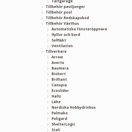
Tältgarage
Tillbehör paviljonger
Tillbehör pool
Tillbehör Redskapsbod
Tillbehör Växthus
Automatiska fönsteröppnare
Hyllor och bord
Solfläkt
Ventilation
Tillverkare
Arrow
Averto
Baumera
Biohort
Brilliant
Canopia
Ecoslider
Halls
Lähe
Nordiska Hobbydrivhus
Palmako
Poligard
ShelterLogic
Stali