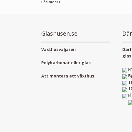
Läs mer>>
Glashusen.se
Där
Växthusväljaren
Därf
glas
Polykarbonat eller glas
F
B
Att montera ett växthus
T
1
F