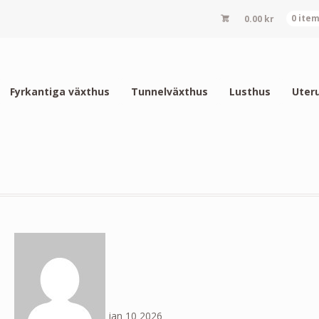
0.00
kr
0 ite
Fyrkantiga växthus
Tunnelväxthus
Lusthus
Uter
jan
10
2026