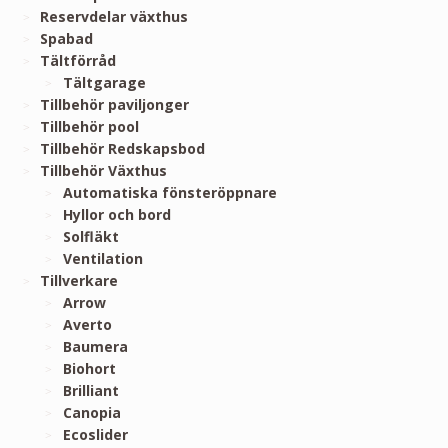
Reservdelar växthus
Spabad
Tältförråd
Tältgarage
Tillbehör paviljonger
Tillbehör pool
Tillbehör Redskapsbod
Tillbehör Växthus
Automatiska fönsteröppnare
Hyllor och bord
Solfläkt
Ventilation
Tillverkare
Arrow
Averto
Baumera
Biohort
Brilliant
Canopia
Ecoslider