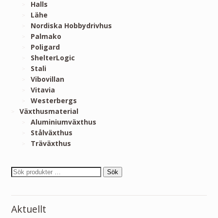
Halls
Lähe
Nordiska Hobbydrivhus
Palmako
Poligard
ShelterLogic
Stali
Vibovillan
Vitavia
Westerbergs
Växthusmaterial
Aluminiumväxthus
Stålväxthus
Träväxthus
Sök
Aktuellt