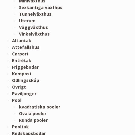
Miniväxthus
Sexkantiga växthus
Tunnelväxthus
Uterum
Väggväxthus
Vinkelväxthus
Altantak
Attefallshus
Carport
Entrétak
Friggebodar
Kompost
Odlingsskåp
Övrigt
Paviljonger
Pool
kvadratiska pooler
Ovala pooler
Runda pooler
Pooltak
Redskapsbodar