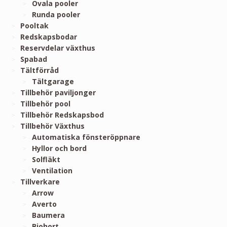
Ovala pooler
Runda pooler
Pooltak
Redskapsbodar
Reservdelar växthus
Spabad
Tältförråd
Tältgarage
Tillbehör paviljonger
Tillbehör pool
Tillbehör Redskapsbod
Tillbehör Växthus
Automatiska fönsteröppnare
Hyllor och bord
Solfläkt
Ventilation
Tillverkare
Arrow
Averto
Baumera
Biohort