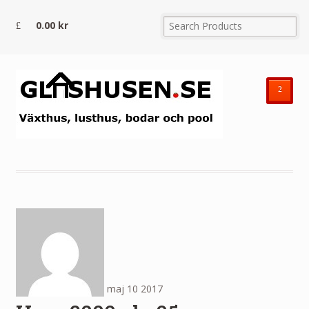
0.00
kr
²
maj
10
2017