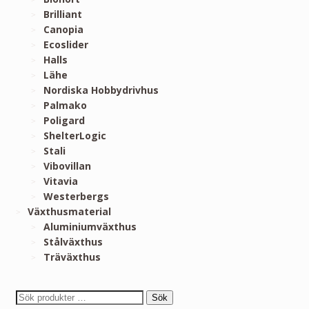
Brilliant
Canopia
Ecoslider
Halls
Lähe
Nordiska Hobbydrivhus
Palmako
Poligard
ShelterLogic
Stali
Vibovillan
Vitavia
Westerbergs
Växthusmaterial
Aluminiumväxthus
Stålväxthus
Träväxthus
Sök