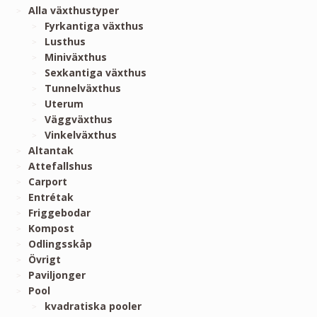
Alla växthustyper
Fyrkantiga växthus
Lusthus
Miniväxthus
Sexkantiga växthus
Tunnelväxthus
Uterum
Väggväxthus
Vinkelväxthus
Altantak
Attefallshus
Carport
Entrétak
Friggebodar
Kompost
Odlingsskåp
Övrigt
Paviljonger
Pool
kvadratiska pooler