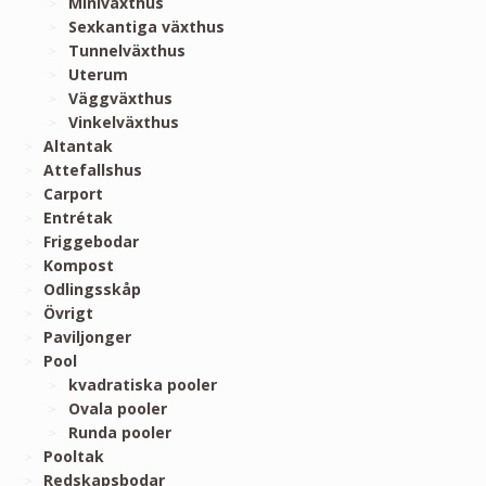
Miniväxthus
Sexkantiga växthus
Tunnelväxthus
Uterum
Väggväxthus
Vinkelväxthus
Altantak
Attefallshus
Carport
Entrétak
Friggebodar
Kompost
Odlingsskåp
Övrigt
Paviljonger
Pool
kvadratiska pooler
Ovala pooler
Runda pooler
Pooltak
Redskapsbodar