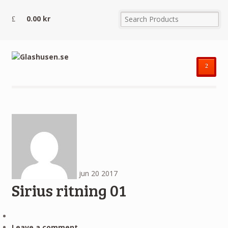
0.00
kr
²
jun
20
2017
Sirius ritning 01
Leave a comment