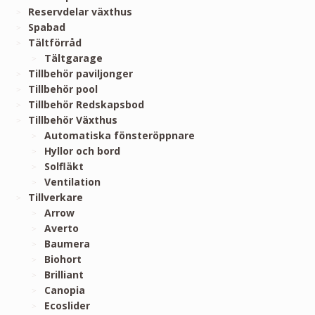
Reservdelar växthus
Spabad
Tältförråd
Tältgarage
Tillbehör paviljonger
Tillbehör pool
Tillbehör Redskapsbod
Tillbehör Växthus
Automatiska fönsteröppnare
Hyllor och bord
Solfläkt
Ventilation
Tillverkare
Arrow
Averto
Baumera
Biohort
Brilliant
Canopia
Ecoslider