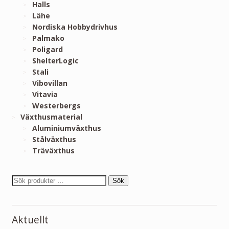
Halls
Lähe
Nordiska Hobbydrivhus
Palmako
Poligard
ShelterLogic
Stali
Vibovillan
Vitavia
Westerbergs
Växthusmaterial
Aluminiumväxthus
Stålväxthus
Träväxthus
Sök
Aktuellt