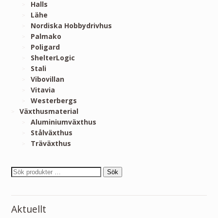
Halls
Lähe
Nordiska Hobbydrivhus
Palmako
Poligard
ShelterLogic
Stali
Vibovillan
Vitavia
Westerbergs
Växthusmaterial
Aluminiumväxthus
Stålväxthus
Träväxthus
Sök
Aktuellt