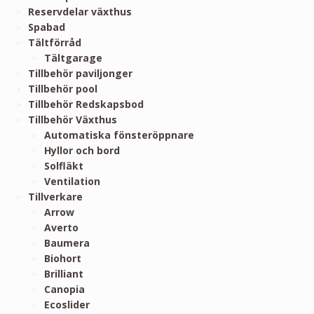
Reservdelar växthus
Spabad
Tältförråd
Tältgarage
Tillbehör paviljonger
Tillbehör pool
Tillbehör Redskapsbod
Tillbehör Växthus
Automatiska fönsteröppnare
Hyllor och bord
Solfläkt
Ventilation
Tillverkare
Arrow
Averto
Baumera
Biohort
Brilliant
Canopia
Ecoslider