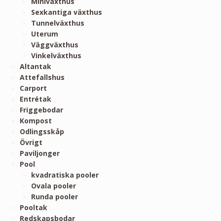
Miniväxthus
Sexkantiga växthus
Tunnelväxthus
Uterum
Väggväxthus
Vinkelväxthus
Altantak
Attefallshus
Carport
Entrétak
Friggebodar
Kompost
Odlingsskåp
Övrigt
Paviljonger
Pool
kvadratiska pooler
Ovala pooler
Runda pooler
Pooltak
Redskapsbodar