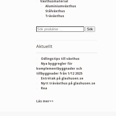
Växthusmaterial
Aluminiumväxthus
Stålväxthus
Träväxthus
Sök
Aktuellt
Odlingstips till växthus
Nya byggregler för
komplementbyggnader och
tillbyggnader från 1/12 2025
Entrétak på glashusen.se
Nytt träväxthus på glashusen.se
Rea
Läs mer>>