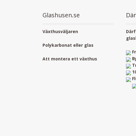
Glashusen.se
Där
Växthusväljaren
Därf
glas
Polykarbonat eller glas
F
B
Att montera ett växthus
T
1
F