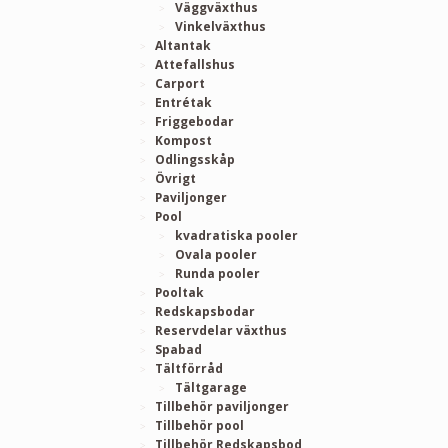
Väggväxthus
Vinkelväxthus
Altantak
Attefallshus
Carport
Entrétak
Friggebodar
Kompost
Odlingsskåp
Övrigt
Paviljonger
Pool
kvadratiska pooler
Ovala pooler
Runda pooler
Pooltak
Redskapsbodar
Reservdelar växthus
Spabad
Tältförråd
Tältgarage
Tillbehör paviljonger
Tillbehör pool
Tillbehör Redskapsbod