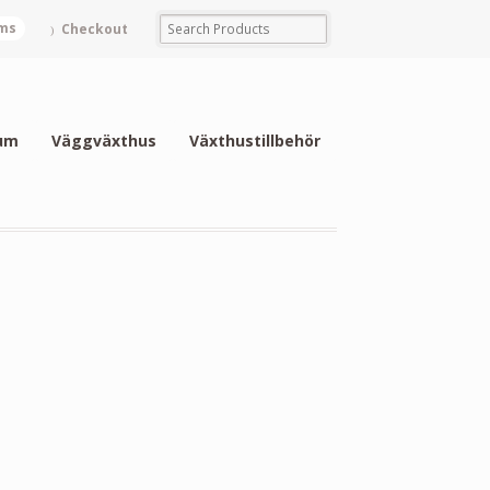
ems
Checkout
um
Väggväxthus
Växthustillbehör