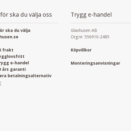
för ska du välja oss
Trygg e-handel
ör ska du välja
Glashusen AB
husen.se
Org.nr: 556910-2485
ri frakt
Köpvillkor
ygglovsfritt
rygg e-handel
Monteringsanvisningar
0 års garanti
lera betalningsalternativ