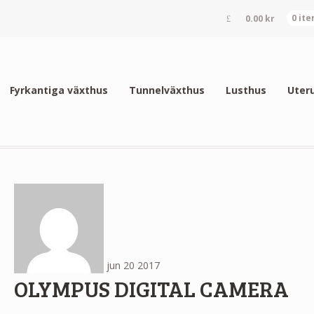
0.00
kr
0 it
Fyrkantiga växthus
Tunnelväxthus
Lusthus
Uter
jun
20
2017
OLYMPUS DIGITAL CAMERA