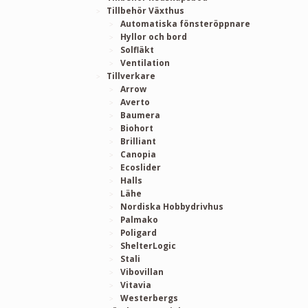
Tillbehör Växthus
Automatiska fönsteröppnare
Hyllor och bord
Solfläkt
Ventilation
Tillverkare
Arrow
Averto
Baumera
Biohort
Brilliant
Canopia
Ecoslider
Halls
Lähe
Nordiska Hobbydrivhus
Palmako
Poligard
ShelterLogic
Stali
Vibovillan
Vitavia
Westerbergs