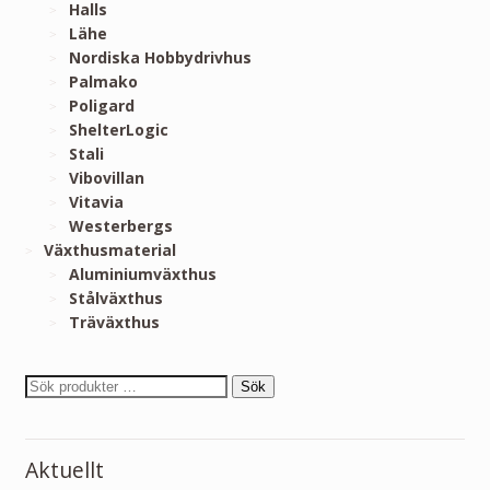
Halls
Lähe
Nordiska Hobbydrivhus
Palmako
Poligard
ShelterLogic
Stali
Vibovillan
Vitavia
Westerbergs
Växthusmaterial
Aluminiumväxthus
Stålväxthus
Träväxthus
Sök
Aktuellt