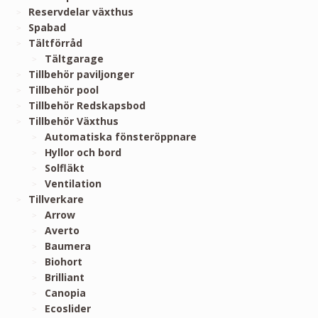
Reservdelar växthus
Spabad
Tältförråd
Tältgarage
Tillbehör paviljonger
Tillbehör pool
Tillbehör Redskapsbod
Tillbehör Växthus
Automatiska fönsteröppnare
Hyllor och bord
Solfläkt
Ventilation
Tillverkare
Arrow
Averto
Baumera
Biohort
Brilliant
Canopia
Ecoslider