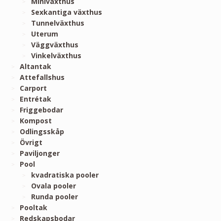
Miniväxthus
Sexkantiga växthus
Tunnelväxthus
Uterum
Väggväxthus
Vinkelväxthus
Altantak
Attefallshus
Carport
Entrétak
Friggebodar
Kompost
Odlingsskåp
Övrigt
Paviljonger
Pool
kvadratiska pooler
Ovala pooler
Runda pooler
Pooltak
Redskapsbodar