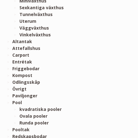
Miniväxthus
Sexkantiga växthus
Tunnelväxthus
Uterum
Väggväxthus
Vinkelväxthus
Altantak
Attefallshus
Carport
Entrétak
Friggebodar
Kompost
Odlingsskåp
Övrigt
Paviljonger
Pool
kvadratiska pooler
Ovala pooler
Runda pooler
Pooltak
Redskapsbodar