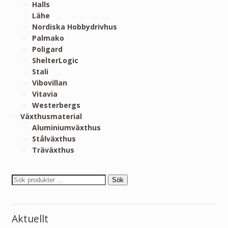
Halls
Lähe
Nordiska Hobbydrivhus
Palmako
Poligard
ShelterLogic
Stali
Vibovillan
Vitavia
Westerbergs
Växthusmaterial
Aluminiumväxthus
Stålväxthus
Träväxthus
Sök
Aktuellt