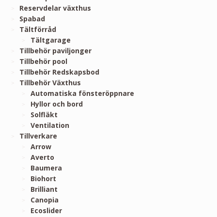
Reservdelar växthus
Spabad
Tältförråd
Tältgarage
Tillbehör paviljonger
Tillbehör pool
Tillbehör Redskapsbod
Tillbehör Växthus
Automatiska fönsteröppnare
Hyllor och bord
Solfläkt
Ventilation
Tillverkare
Arrow
Averto
Baumera
Biohort
Brilliant
Canopia
Ecoslider