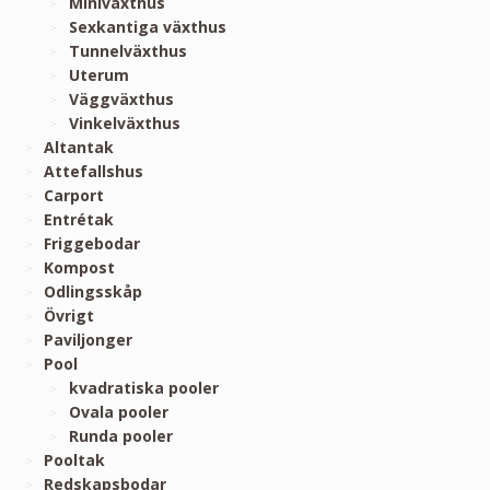
Miniväxthus
Sexkantiga växthus
Tunnelväxthus
Uterum
Väggväxthus
Vinkelväxthus
Altantak
Attefallshus
Carport
Entrétak
Friggebodar
Kompost
Odlingsskåp
Övrigt
Paviljonger
Pool
kvadratiska pooler
Ovala pooler
Runda pooler
Pooltak
Redskapsbodar