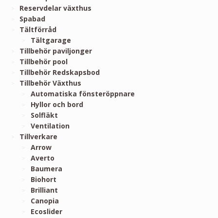
Reservdelar växthus
Spabad
Tältförråd
Tältgarage
Tillbehör paviljonger
Tillbehör pool
Tillbehör Redskapsbod
Tillbehör Växthus
Automatiska fönsteröppnare
Hyllor och bord
Solfläkt
Ventilation
Tillverkare
Arrow
Averto
Baumera
Biohort
Brilliant
Canopia
Ecoslider