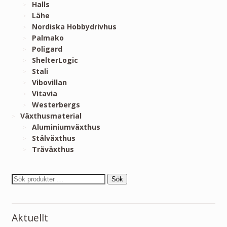
Halls
Lähe
Nordiska Hobbydrivhus
Palmako
Poligard
ShelterLogic
Stali
Vibovillan
Vitavia
Westerbergs
Växthusmaterial
Aluminiumväxthus
Stålväxthus
Träväxthus
Sök
Aktuellt