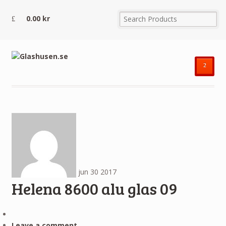
0.00
kr
²
jun
30
2017
Helena 8600 alu glas 09
Leave a comment