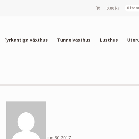
0.00
kr
0 ite
Fyrkantiga växthus
Tunnelväxthus
Lusthus
Uter
jun
30
2017