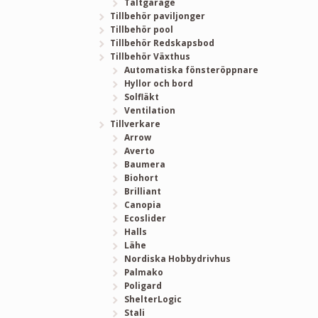
Tältgarage
Tillbehör paviljonger
Tillbehör pool
Tillbehör Redskapsbod
Tillbehör Växthus
Automatiska fönsteröppnare
Hyllor och bord
Solfläkt
Ventilation
Tillverkare
Arrow
Averto
Baumera
Biohort
Brilliant
Canopia
Ecoslider
Halls
Lähe
Nordiska Hobbydrivhus
Palmako
Poligard
ShelterLogic
Stali