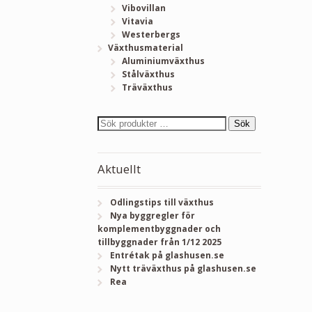
Vibovillan
Vitavia
Westerbergs
Växthusmaterial
Aluminiumväxthus
Stålväxthus
Träväxthus
Sök
Aktuellt
Odlingstips till växthus
Nya byggregler för
komplementbyggnader och
tillbyggnader från 1/12 2025
Entrétak på glashusen.se
Nytt träväxthus på glashusen.se
Rea