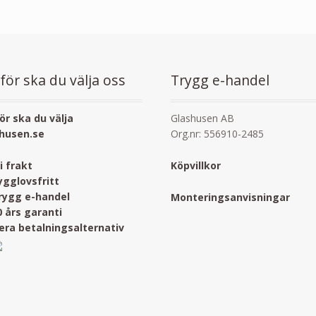
för ska du välja oss
Trygg e-handel
ör ska du välja
Glashusen AB
husen.se
Org.nr: 556910-2485
ri frakt
Köpvillkor
ygglovsfritt
rygg e-handel
Monteringsanvisningar
0 års garanti
lera betalningsalternativ