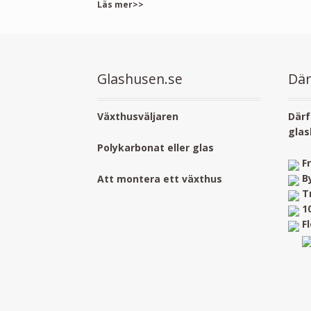
Läs mer>>
Glashusen.se
Där
Växthusväljaren
Därf
glas
Polykarbonat eller glas
F
B
Att montera ett växthus
T
1
F