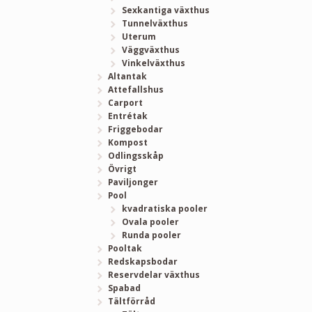
Sexkantiga växthus
Tunnelväxthus
Uterum
Väggväxthus
Vinkelväxthus
Altantak
Attefallshus
Carport
Entrétak
Friggebodar
Kompost
Odlingsskåp
Övrigt
Paviljonger
Pool
kvadratiska pooler
Ovala pooler
Runda pooler
Pooltak
Redskapsbodar
Reservdelar växthus
Spabad
Tältförråd