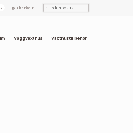
ms
Checkout
um
Väggväxthus
Växthustillbehör