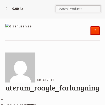
0.00
kr
²
jun
30
2017
uterum_roayle_forlangning
Leave a comment