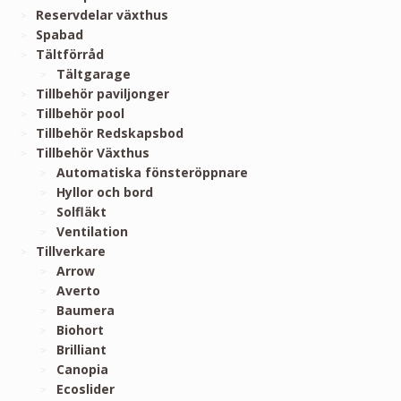
Reservdelar växthus
Spabad
Tältförråd
Tältgarage
Tillbehör paviljonger
Tillbehör pool
Tillbehör Redskapsbod
Tillbehör Växthus
Automatiska fönsteröppnare
Hyllor och bord
Solfläkt
Ventilation
Tillverkare
Arrow
Averto
Baumera
Biohort
Brilliant
Canopia
Ecoslider