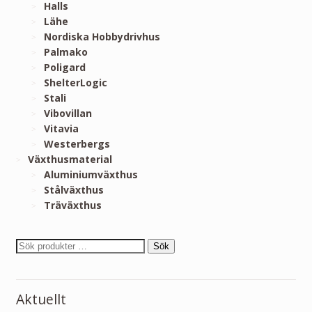
Halls
Lähe
Nordiska Hobbydrivhus
Palmako
Poligard
ShelterLogic
Stali
Vibovillan
Vitavia
Westerbergs
Växthusmaterial
Aluminiumväxthus
Stålväxthus
Träväxthus
Sök
Aktuellt