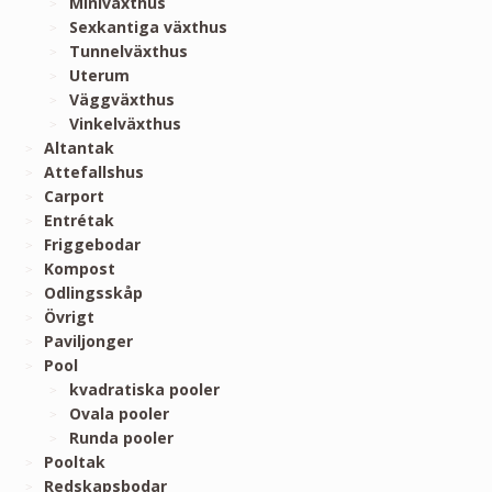
Miniväxthus
Sexkantiga växthus
Tunnelväxthus
Uterum
Väggväxthus
Vinkelväxthus
Altantak
Attefallshus
Carport
Entrétak
Friggebodar
Kompost
Odlingsskåp
Övrigt
Paviljonger
Pool
kvadratiska pooler
Ovala pooler
Runda pooler
Pooltak
Redskapsbodar