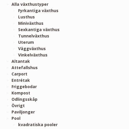
Alla växthustyper
Fyrkantiga växthus
Lusthus
Miniväxthus
Sexkantiga växthus
Tunnelväxthus
Uterum
Väggväxthus
Vinkelväxthus
Altantak
Attefallshus
Carport
Entrétak
Friggebodar
Kompost
Odlingsskåp
Övrigt
Paviljonger
Pool
kvadratiska pooler