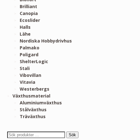
Brilliant
Canopia
Ecoslider
Halls
Lähe
Nordiska Hobbydrivhus
Palmako
Poligard
ShelterLogic
Stali
Vibovillan
Vitavia
Westerbergs
Växthusmaterial
Aluminiumväxthus
Stålväxthus
Träväxthus
Sök