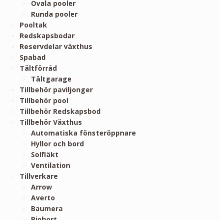
Ovala pooler
Runda pooler
Pooltak
Redskapsbodar
Reservdelar växthus
Spabad
Tältförråd
Tältgarage
Tillbehör paviljonger
Tillbehör pool
Tillbehör Redskapsbod
Tillbehör Växthus
Automatiska fönsteröppnare
Hyllor och bord
Solfläkt
Ventilation
Tillverkare
Arrow
Averto
Baumera
Biohort