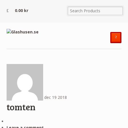
0.00
kr
²
dec
19
2018
tomten
Leave a comment