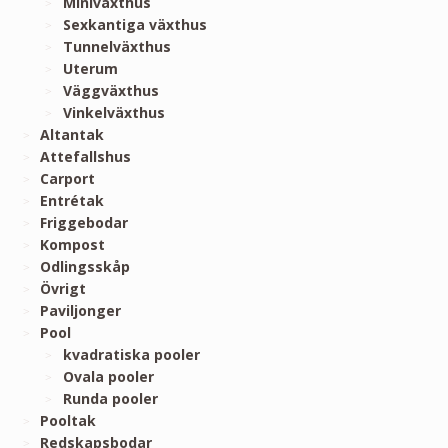
Miniväxthus
Sexkantiga växthus
Tunnelväxthus
Uterum
Väggväxthus
Vinkelväxthus
Altantak
Attefallshus
Carport
Entrétak
Friggebodar
Kompost
Odlingsskåp
Övrigt
Paviljonger
Pool
kvadratiska pooler
Ovala pooler
Runda pooler
Pooltak
Redskapsbodar