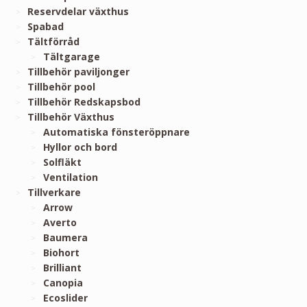
Reservdelar växthus
Spabad
Tältförråd
Tältgarage
Tillbehör paviljonger
Tillbehör pool
Tillbehör Redskapsbod
Tillbehör Växthus
Automatiska fönsteröppnare
Hyllor och bord
Solfläkt
Ventilation
Tillverkare
Arrow
Averto
Baumera
Biohort
Brilliant
Canopia
Ecoslider