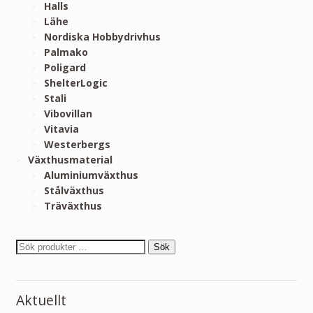
Halls
Lähe
Nordiska Hobbydrivhus
Palmako
Poligard
ShelterLogic
Stali
Vibovillan
Vitavia
Westerbergs
Växthusmaterial
Aluminiumväxthus
Stålväxthus
Träväxthus
Sök
Aktuellt