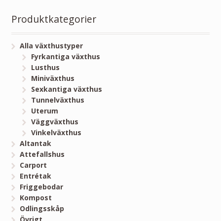
Produktkategorier
Alla växthustyper
Fyrkantiga växthus
Lusthus
Miniväxthus
Sexkantiga växthus
Tunnelväxthus
Uterum
Väggväxthus
Vinkelväxthus
Altantak
Attefallshus
Carport
Entrétak
Friggebodar
Kompost
Odlingsskåp
Övrigt