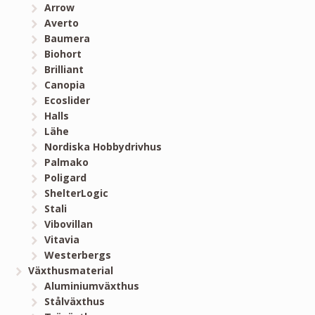
Arrow
Averto
Baumera
Biohort
Brilliant
Canopia
Ecoslider
Halls
Lähe
Nordiska Hobbydrivhus
Palmako
Poligard
ShelterLogic
Stali
Vibovillan
Vitavia
Westerbergs
Växthusmaterial
Aluminiumväxthus
Stålväxthus