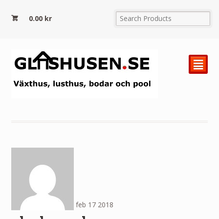
0.00
kr
²
feb
17
2018