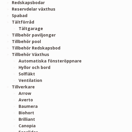
Redskapsbodar
Reservdelar växthus
Spabad
Tältförråd
Tältgarage
Tillbehör paviljonger
Tillbehör pool
Tillbehör Redskapsbod
Tillbehör Växthus
Automatiska fönsteröppnare
Hyllor och bord
Solfläkt
Ventilation
Tillverkare
Arrow
Averto
Baumera
Biohort
Brilliant
Canopia