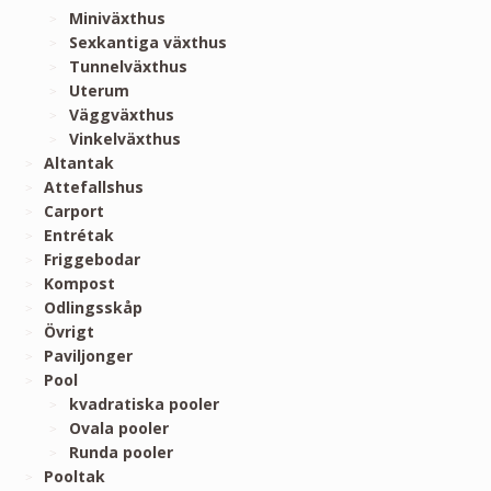
Miniväxthus
Sexkantiga växthus
Tunnelväxthus
Uterum
Väggväxthus
Vinkelväxthus
Altantak
Attefallshus
Carport
Entrétak
Friggebodar
Kompost
Odlingsskåp
Övrigt
Paviljonger
Pool
kvadratiska pooler
Ovala pooler
Runda pooler
Pooltak