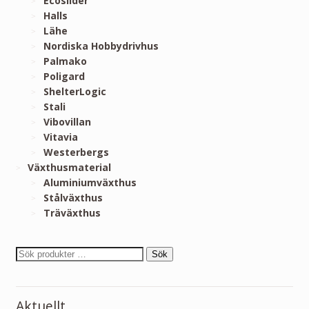
Ecoslider
Halls
Lähe
Nordiska Hobbydrivhus
Palmako
Poligard
ShelterLogic
Stali
Vibovillan
Vitavia
Westerbergs
Växthusmaterial
Aluminiumväxthus
Stålväxthus
Träväxthus
Sök
Aktuellt