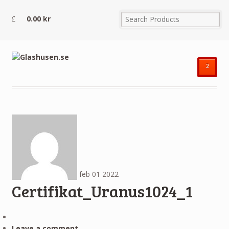
0.00
kr
²
feb
01
2022
Certifikat_Uranus1024_1
Leave a comment