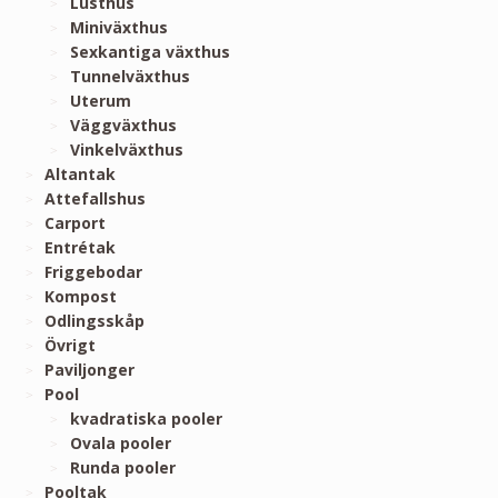
Lusthus
Miniväxthus
Sexkantiga växthus
Tunnelväxthus
Uterum
Väggväxthus
Vinkelväxthus
Altantak
Attefallshus
Carport
Entrétak
Friggebodar
Kompost
Odlingsskåp
Övrigt
Paviljonger
Pool
kvadratiska pooler
Ovala pooler
Runda pooler
Pooltak