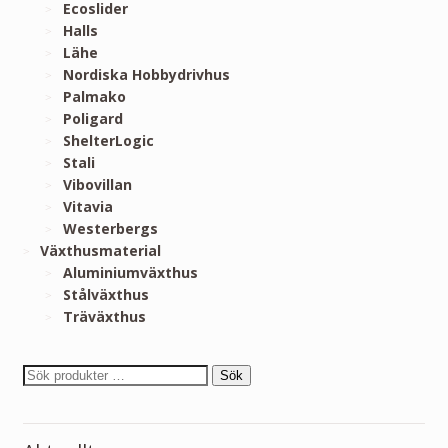
Ecoslider
Halls
Lähe
Nordiska Hobbydrivhus
Palmako
Poligard
ShelterLogic
Stali
Vibovillan
Vitavia
Westerbergs
Växthusmaterial
Aluminiumväxthus
Stålväxthus
Träväxthus
Sök