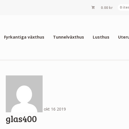
0.00
kr
0 it
Fyrkantiga växthus
Tunnelväxthus
Lusthus
Uter
okt
16
2019
glas400