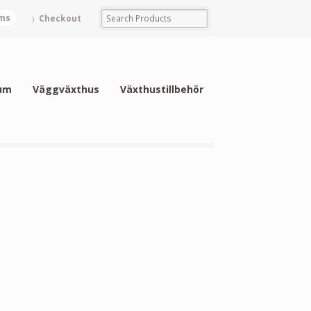
ems
Checkout
um
Väggväxthus
Växthustillbehör