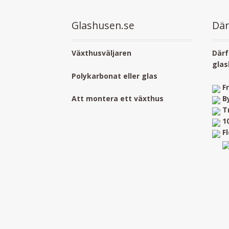
Glashusen.se
Där
Växthusväljaren
Därf
glas
Polykarbonat eller glas
F
B
Att montera ett växthus
T
1
F