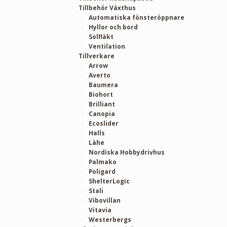
Tillbehör Växthus
Automatiska fönsteröppnare
Hyllor och bord
Solfläkt
Ventilation
Tillverkare
Arrow
Averto
Baumera
Biohort
Brilliant
Canopia
Ecoslider
Halls
Lähe
Nordiska Hobbydrivhus
Palmako
Poligard
ShelterLogic
Stali
Vibovillan
Vitavia
Westerbergs