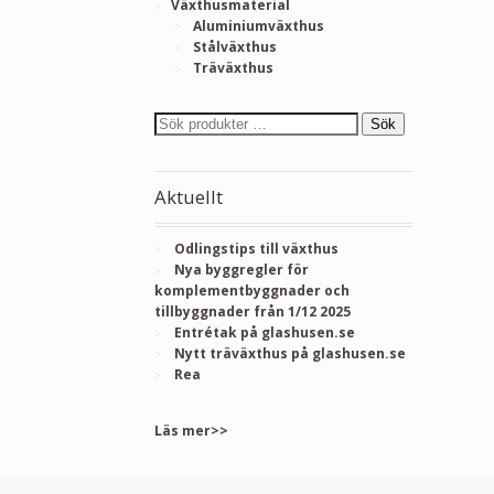
Växthusmaterial
Aluminiumväxthus
Stålväxthus
Träväxthus
Sök
Aktuellt
Odlingstips till växthus
Nya byggregler för
komplementbyggnader och
tillbyggnader från 1/12 2025
Entrétak på glashusen.se
Nytt träväxthus på glashusen.se
Rea
Läs mer>>