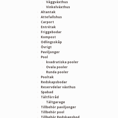
Väggväxthus
Vinkelväxthus
Altantak
Attefallshus
Carport
Entrétak
Friggebodar
Kompost
Odlingsskåp
Övrigt
Paviljonger
Pool
kvadratiska pooler
Ovala pooler
Runda pooler
Pooltak
Redskapsbodar
Reservdelar växthus
Spabad
Tältförråd
Tältgarage
Tillbehör paviljonger
Tillbehör pool
Tillbehör Redskapsbod