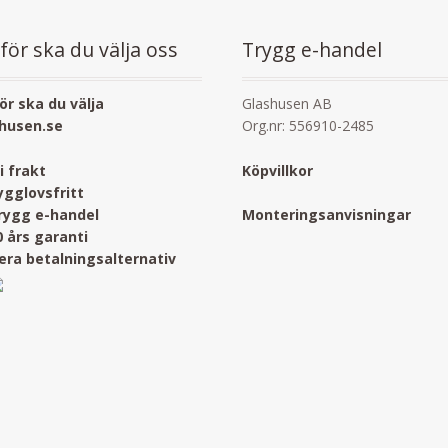
för ska du välja oss
Trygg e-handel
ör ska du välja
Glashusen AB
husen.se
Org.nr: 556910-2485
ri frakt
Köpvillkor
ygglovsfritt
rygg e-handel
Monteringsanvisningar
0 års garanti
lera betalningsalternativ