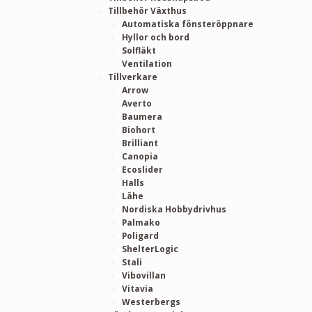
Tillbehör Växthus
Automatiska fönsteröppnare
Hyllor och bord
Solfläkt
Ventilation
Tillverkare
Arrow
Averto
Baumera
Biohort
Brilliant
Canopia
Ecoslider
Halls
Lähe
Nordiska Hobbydrivhus
Palmako
Poligard
ShelterLogic
Stali
Vibovillan
Vitavia
Westerbergs