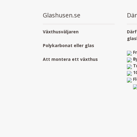
Glashusen.se
Där
Växthusväljaren
Därf
glas
Polykarbonat eller glas
F
B
Att montera ett växthus
T
1
F