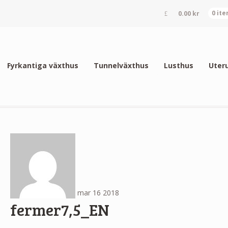
0.00
kr
0 it
Fyrkantiga växthus
Tunnelväxthus
Lusthus
Uter
mar
16
2018
fermer7,5_EN