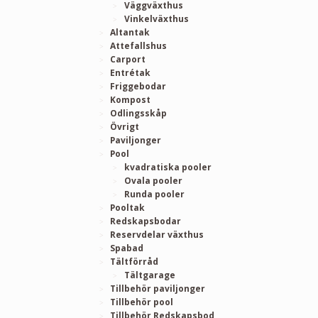
Väggväxthus
Vinkelväxthus
Altantak
Attefallshus
Carport
Entrétak
Friggebodar
Kompost
Odlingsskåp
Övrigt
Paviljonger
Pool
kvadratiska pooler
Ovala pooler
Runda pooler
Pooltak
Redskapsbodar
Reservdelar växthus
Spabad
Tältförråd
Tältgarage
Tillbehör paviljonger
Tillbehör pool
Tillbehör Redskapsbod