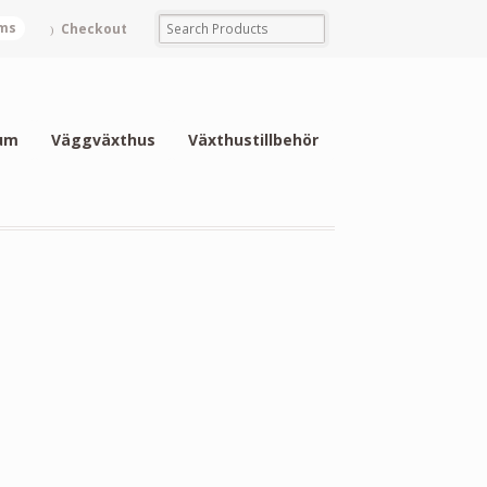
ems
Checkout
um
Väggväxthus
Växthustillbehör