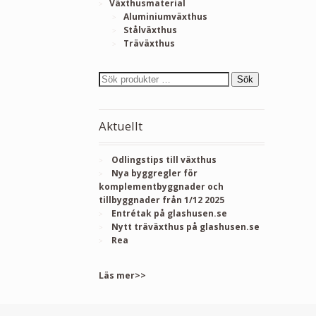
Växthusmaterial
Aluminiumväxthus
Stålväxthus
Träväxthus
Sök
Aktuellt
Odlingstips till växthus
Nya byggregler för
komplementbyggnader och
tillbyggnader från 1/12 2025
Entrétak på glashusen.se
Nytt träväxthus på glashusen.se
Rea
Läs mer>>