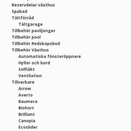
Reservdelar växthus
Spabad
Tältförråd
Tältgarage
Tillbehör paviljonger
Tillbehör pool
Tillbehör Redskapsbod
Tillbehör Växthus
Automatiska fönsteröppnare
Hyllor och bord
Solfläkt
Ventilation
Tillverkare
Arrow
Averto
Baumera
Biohort
Brilliant
Canopia
Ecoslider