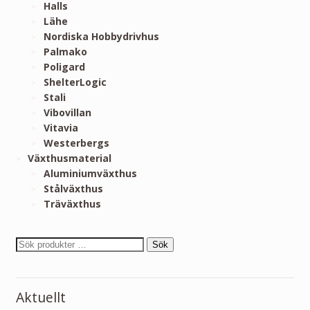
Halls
Lähe
Nordiska Hobbydrivhus
Palmako
Poligard
ShelterLogic
Stali
Vibovillan
Vitavia
Westerbergs
Växthusmaterial
Aluminiumväxthus
Stålväxthus
Träväxthus
Sök
Aktuellt