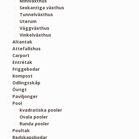
Miniväxthus
Sexkantiga växthus
Tunnelväxthus
Uterum
Väggväxthus
Vinkelväxthus
Altantak
Attefallshus
Carport
Entrétak
Friggebodar
Kompost
Odlingsskåp
Övrigt
Paviljonger
Pool
kvadratiska pooler
Ovala pooler
Runda pooler
Pooltak
Redskapsbodar