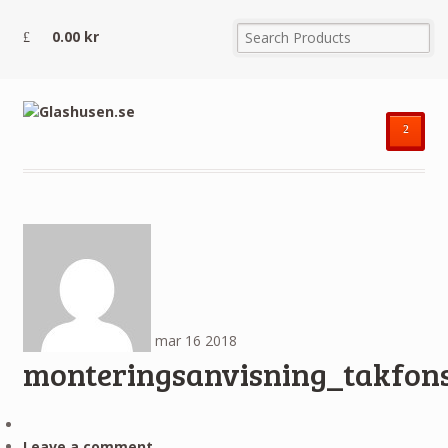
0.00
kr
²
mar
16
2018
monteringsanvisning_takfons
Leave a comment