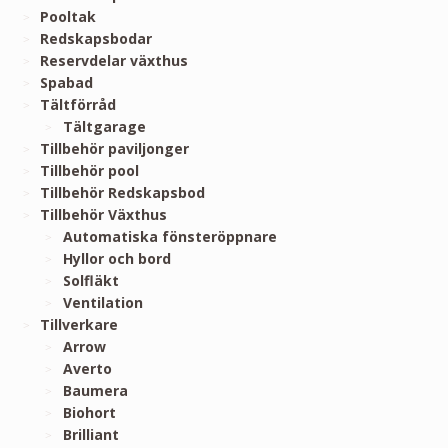
Pooltak
Redskapsbodar
Reservdelar växthus
Spabad
Tältförråd
Tältgarage
Tillbehör paviljonger
Tillbehör pool
Tillbehör Redskapsbod
Tillbehör Växthus
Automatiska fönsteröppnare
Hyllor och bord
Solfläkt
Ventilation
Tillverkare
Arrow
Averto
Baumera
Biohort
Brilliant