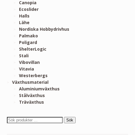
Canopia
Ecoslider
Halls
Lähe
Nordiska Hobbydrivhus
Palmako
Poligard
ShelterLogic
Stali
Vibovillan
Vitavia
Westerbergs
Växthusmaterial
Aluminiumväxthus
Stålväxthus
Träväxthus
Sök