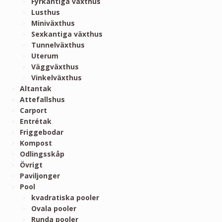
Fyrkantiga växthus
Lusthus
Miniväxthus
Sexkantiga växthus
Tunnelväxthus
Uterum
Väggväxthus
Vinkelväxthus
Altantak
Attefallshus
Carport
Entrétak
Friggebodar
Kompost
Odlingsskåp
Övrigt
Paviljonger
Pool
kvadratiska pooler
Ovala pooler
Runda pooler