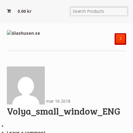
0.00
kr
²
mar
16
2018
Volya_small_window_ENG
Leave a comment