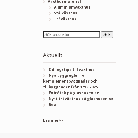
Växthusmaterial
Aluminiumväxthus
Stålväxthus
Träväxthus
Sök
Aktuellt
Odlingstips till växthus
Nya byggregler för
komplementbyggnader och
tillbyggnader från 1/12 2025
Entrétak på glashusen.se
Nytt träväxthus på glashusen.se
Rea
Läs mer>>