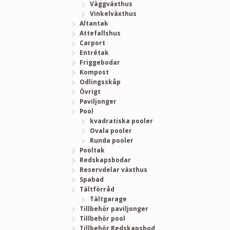
Väggväxthus
Vinkelväxthus
Altantak
Attefallshus
Carport
Entrétak
Friggebodar
Kompost
Odlingsskåp
Övrigt
Paviljonger
Pool
kvadratiska pooler
Ovala pooler
Runda pooler
Pooltak
Redskapsbodar
Reservdelar växthus
Spabad
Tältförråd
Tältgarage
Tillbehör paviljonger
Tillbehör pool
Tillbehör Redskapsbod