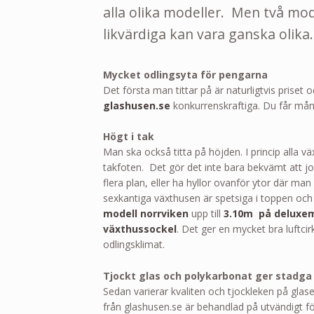
alla olika modeller. Men två mo
likvärdiga kan vara ganska olika.
Mycket odlingsyta för pengarna
Det första man tittar på är naturligtvis priset
glashusen.se
konkurrenskraftiga. Du får mån
Högt i tak
Man ska också titta på höjden. I princip alla vä
takfoten. Det gör det inte bara bekvämt att jo
flera plan, eller ha hyllor ovanför ytor där m
sexkantiga växthusen är spetsiga i toppen oc
modell norrviken
upp till
3.10m på deluxem
växthussockel
. Det ger en mycket bra luftci
odlingsklimat.
Tjockt glas och polykarbonat ger stadga
Sedan varierar kvaliten och tjockleken på gla
från glashusen.se är behandlad på utvändigt för