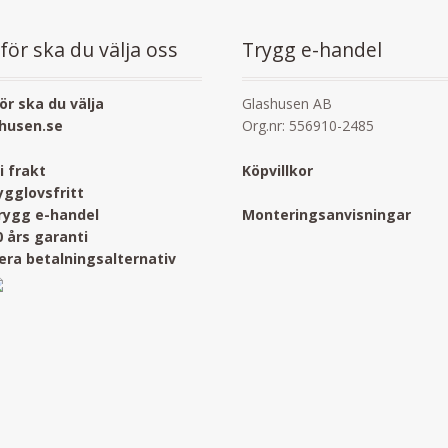
för ska du välja oss
Trygg e-handel
ör ska du välja
Glashusen AB
husen.se
Org.nr: 556910-2485
ri frakt
Köpvillkor
ygglovsfritt
rygg e-handel
Monteringsanvisningar
0 års garanti
lera betalningsalternativ