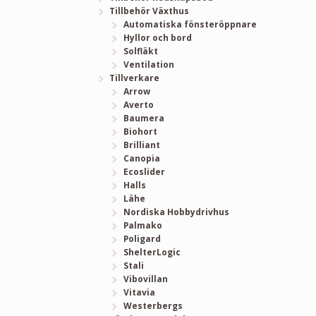
Tillbehör Växthus
Automatiska fönsteröppnare
Hyllor och bord
Solfläkt
Ventilation
Tillverkare
Arrow
Averto
Baumera
Biohort
Brilliant
Canopia
Ecoslider
Halls
Lähe
Nordiska Hobbydrivhus
Palmako
Poligard
ShelterLogic
Stali
Vibovillan
Vitavia
Westerbergs