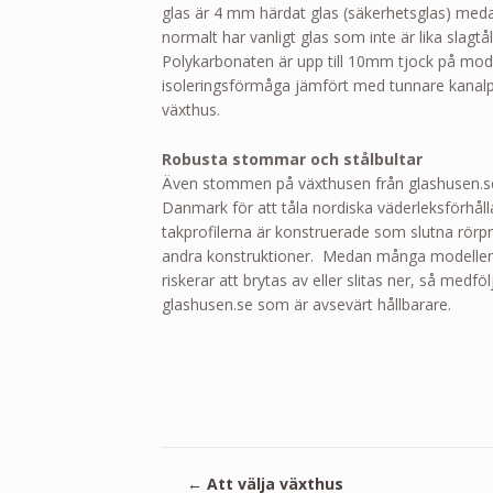
glas är 4 mm härdat glas (säkerhetsglas) med
normalt har vanligt glas som inte är lika slagtå
Polykarbonaten är upp till 10mm tjock på model
isoleringsförmåga jämfört med tunnare kanalpl
växthus.
Robusta stommar och stålbultar
Även stommen på växthusen från glashusen.se 
Danmark för att tåla nordiska väderleksförhåll
takprofilerna är konstruerade som slutna rörpro
andra konstruktioner. Medan många modeller
riskerar att brytas av eller slitas ner, så medfö
glashusen.se som är avsevärt hållbarare.
←
Att välja växthus