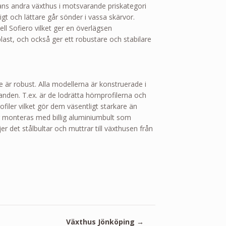
ans andra växthus i motsvarande priskategori
ligt och lättare går sönder i vassa skärvor.
l Sofiero vilket ger en överlägsen
ast, och också ger ett robustare och stabilare
är robust. Alla modellerna är konstruerade i
anden. T.ex. är de lodrätta hörnprofilerna och
filer vilket gör dem väsentligt starkare än
 monteras med billig aluminiumbult som
ljer det stålbultar och muttrar till växthusen från
Växthus Jönköping
→