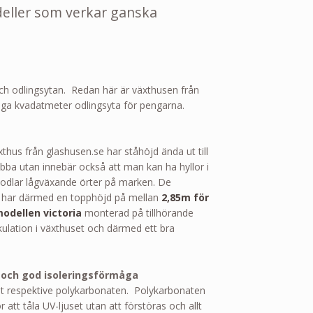
ETT
deller som verkar ganska
VÄXTHUS
FRÅN
GLASHUSEN.SE
 och odlingsytan. Redan här är växthusen från
ga kvadatmeter odlingsyta för pengarna.
xthus från glashusen.se har ståhöjd ända ut till
bba utan innebär också att man kan ha hyllor i
an odlar lågväxande örter på marken. De
h har därmed en topphöjd på mellan
2,85m för
odellen victoria
monterad på tillhörande
rkulation i växthuset och därmed ett bra
 och god isoleringsförmåga
set respektive polykarbonaten. Polykarbonaten
 att tåla UV-ljuset utan att förstöras och allt