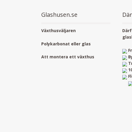
Glashusen.se
Där
Växthusväljaren
Därf
glas
Polykarbonat eller glas
F
B
Att montera ett växthus
T
1
F