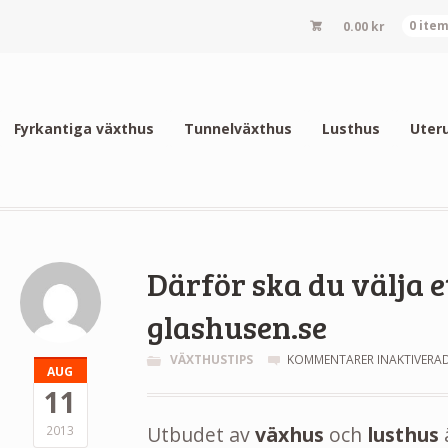
0.00
kr
0 ite
Fyrkantiga växthus
Tunnelväxthus
Lusthus
Uter
Därför ska du välja 
glashusen.se
VÄXTHUSTIPS
KOMMENTARER INAKTIVERA
AUG
11
Utbudet av
växhus
och
lusthus
2013