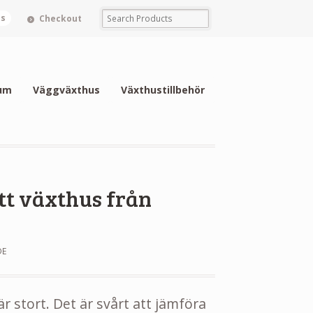
ms
Checkout
um
Väggväxthus
Växthustillbehör
ett växthus från
FÖR
DE
DÄRFÖR
SKA
DU
är stort. Det är svårt att jämföra
VÄLJA