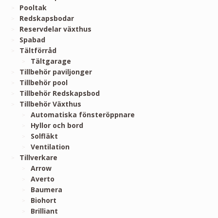
Pooltak
Redskapsbodar
Reservdelar växthus
Spabad
Tältförråd
Tältgarage
Tillbehör paviljonger
Tillbehör pool
Tillbehör Redskapsbod
Tillbehör Växthus
Automatiska fönsteröppnare
Hyllor och bord
Solfläkt
Ventilation
Tillverkare
Arrow
Averto
Baumera
Biohort
Brilliant