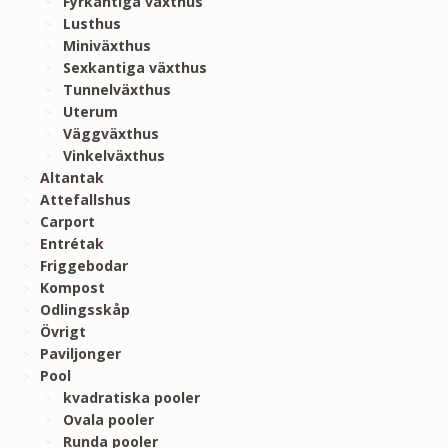
Fyrkantiga växthus
Lusthus
Miniväxthus
Sexkantiga växthus
Tunnelväxthus
Uterum
Väggväxthus
Vinkelväxthus
Altantak
Attefallshus
Carport
Entrétak
Friggebodar
Kompost
Odlingsskåp
Övrigt
Paviljonger
Pool
kvadratiska pooler
Ovala pooler
Runda pooler