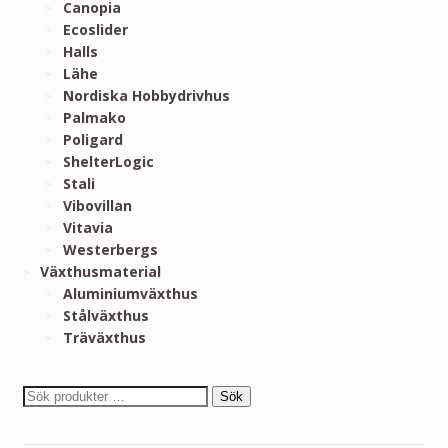
Canopia
Ecoslider
Halls
Lähe
Nordiska Hobbydrivhus
Palmako
Poligard
ShelterLogic
Stali
Vibovillan
Vitavia
Westerbergs
Växthusmaterial
Aluminiumväxthus
Stålväxthus
Träväxthus
Sök