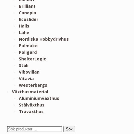
Brilliant
Canopia
Ecoslider
Halls
Lähe
Nordiska Hobbydrivhus
Palmako
Poligard
ShelterLogic
Stali
Vibovillan
Vitavia
Westerbergs
Växthusmaterial
Aluminiumväxthus
Stålväxthus
Träväxthus
Sök