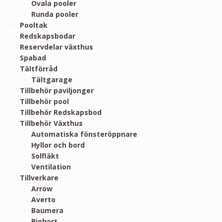
Ovala pooler
Runda pooler
Pooltak
Redskapsbodar
Reservdelar växthus
Spabad
Tältförråd
Tältgarage
Tillbehör paviljonger
Tillbehör pool
Tillbehör Redskapsbod
Tillbehör Växthus
Automatiska fönsteröppnare
Hyllor och bord
Solfläkt
Ventilation
Tillverkare
Arrow
Averto
Baumera
Biohort