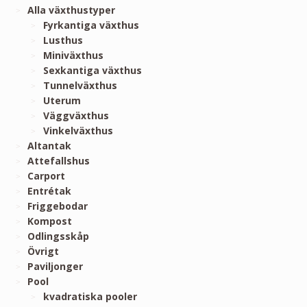
Alla växthustyper
Fyrkantiga växthus
Lusthus
Miniväxthus
Sexkantiga växthus
Tunnelväxthus
Uterum
Väggväxthus
Vinkelväxthus
Altantak
Attefallshus
Carport
Entrétak
Friggebodar
Kompost
Odlingsskåp
Övrigt
Paviljonger
Pool
kvadratiska pooler