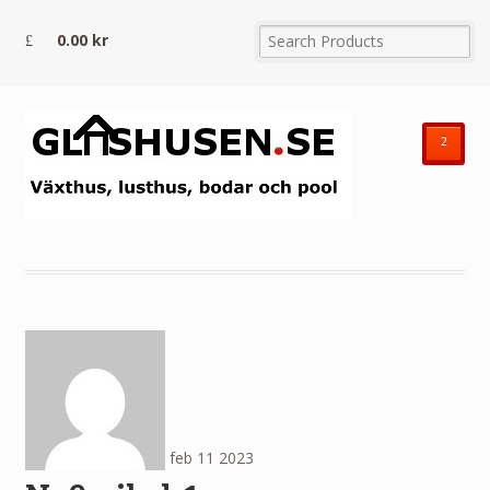
0.00
kr
²
feb
11
2023