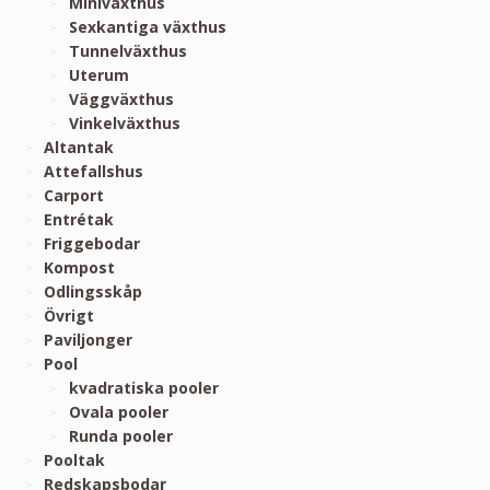
Miniväxthus
Sexkantiga växthus
Tunnelväxthus
Uterum
Väggväxthus
Vinkelväxthus
Altantak
Attefallshus
Carport
Entrétak
Friggebodar
Kompost
Odlingsskåp
Övrigt
Paviljonger
Pool
kvadratiska pooler
Ovala pooler
Runda pooler
Pooltak
Redskapsbodar