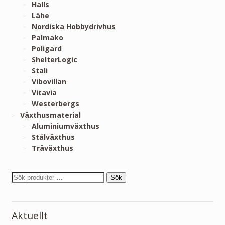
Halls
Lähe
Nordiska Hobbydrivhus
Palmako
Poligard
ShelterLogic
Stali
Vibovillan
Vitavia
Westerbergs
Växthusmaterial
Aluminiumväxthus
Stålväxthus
Träväxthus
Sök
Aktuellt