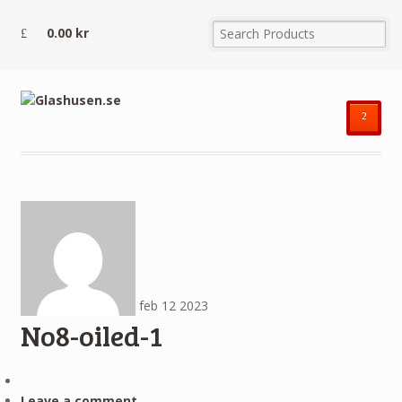
0.00
kr
²
feb
12
2023
No8-oiled-1
Leave a comment