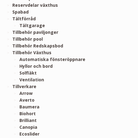
Reservdelar växthus
Spabad
Tältförråd
Tältgarage
Tillbehör paviljonger
Tillbehör pool
Tillbehör Redskapsbod
Tillbehör Växthus
Automatiska fönsteröppnare
Hyllor och bord
Solfläkt
Ventilation
Tillverkare
Arrow
Averto
Baumera
Biohort
Brilliant
Canopia
Ecoslider