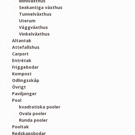
Miniväxthus
Sexkantiga växthus
Tunnelväxthus
Uterum
Väggväxthus
Vinkelväxthus
Altantak
Attefallshus
Carport
Entrétak
Friggebodar
Kompost
Odlingsskåp
Övrigt
Paviljonger
Pool
kvadratiska pooler
Ovala pooler
Runda pooler
Pooltak
Redskapsbodar