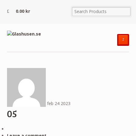
0.00
kr
²
feb
24
2023
05
Leave a comment