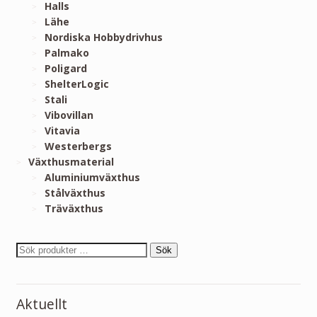
Halls
Lähe
Nordiska Hobbydrivhus
Palmako
Poligard
ShelterLogic
Stali
Vibovillan
Vitavia
Westerbergs
Växthusmaterial
Aluminiumväxthus
Stålväxthus
Träväxthus
Sök
Aktuellt