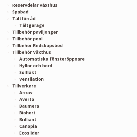
Reservdelar växthus
Spabad
Tältförråd
Tältgarage
Tillbehör paviljonger
Tillbehör pool
Tillbehör Redskapsbod
Tillbehör Växthus
Automatiska fönsteröppnare
Hyllor och bord
Solfläkt
Ventilation
Tillverkare
Arrow
Averto
Baumera
Biohort
Brilliant
Canopia
Ecoslider