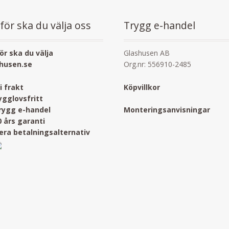
för ska du välja oss
Trygg e-handel
ör ska du välja
Glashusen AB
husen.se
Org.nr: 556910-2485
ri frakt
Köpvillkor
ygglovsfritt
rygg e-handel
Monteringsanvisningar
0 års garanti
lera betalningsalternativ