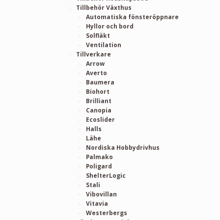
Tillbehör Växthus
Automatiska fönsteröppnare
Hyllor och bord
Solfläkt
Ventilation
Tillverkare
Arrow
Averto
Baumera
Biohort
Brilliant
Canopia
Ecoslider
Halls
Lähe
Nordiska Hobbydrivhus
Palmako
Poligard
ShelterLogic
Stali
Vibovillan
Vitavia
Westerbergs