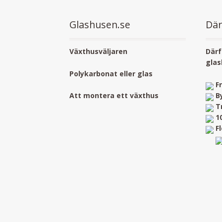
Glashusen.se
Där
Växthusväljaren
Därf
glas
Polykarbonat eller glas
F
B
Att montera ett växthus
T
1
F