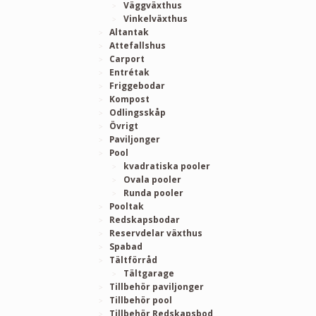
Väggväxthus
Vinkelväxthus
Altantak
Attefallshus
Carport
Entrétak
Friggebodar
Kompost
Odlingsskåp
Övrigt
Paviljonger
Pool
kvadratiska pooler
Ovala pooler
Runda pooler
Pooltak
Redskapsbodar
Reservdelar växthus
Spabad
Tältförråd
Tältgarage
Tillbehör paviljonger
Tillbehör pool
Tillbehör Redskapsbod