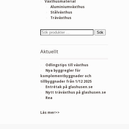
Växthusmaterial
Aluminiumväxthus
Stålväxthus
Träväxthus
Sök
Aktuellt
Odlingstips till växthus
Nya byggregler för
komplementbyggnader och
tillbyggnader från 1/12 2025
Entrétak på glashusen.se
Nytt träväxthus på glashusen.se
Rea
Läs mer>>