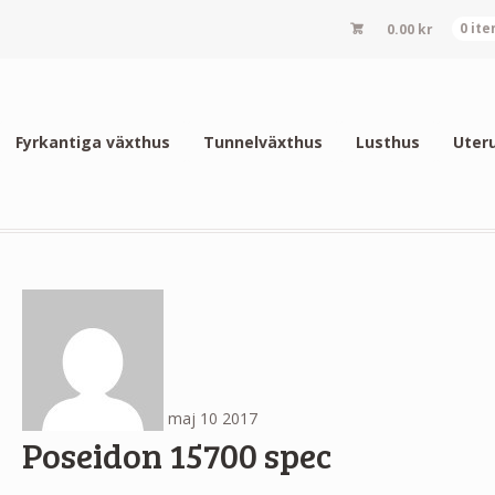
0.00
kr
0 it
Fyrkantiga växthus
Tunnelväxthus
Lusthus
Uter
maj
10
2017
Poseidon 15700 spec