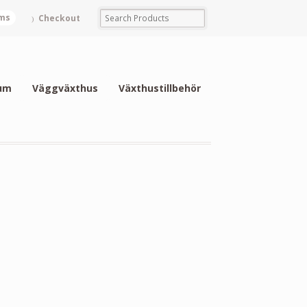
ems
Checkout
um
Väggväxthus
Växthustillbehör