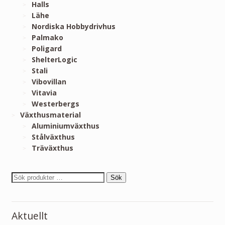
Halls
Lähe
Nordiska Hobbydrivhus
Palmako
Poligard
ShelterLogic
Stali
Vibovillan
Vitavia
Westerbergs
Växthusmaterial
Aluminiumväxthus
Stålväxthus
Träväxthus
Sök
Aktuellt