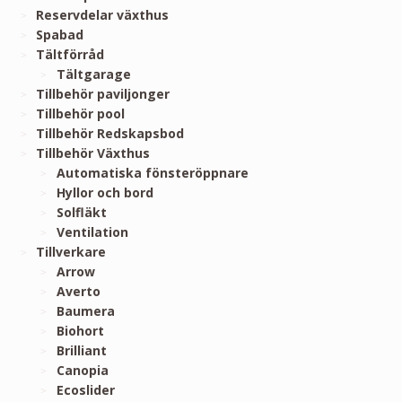
Reservdelar växthus
Spabad
Tältförråd
Tältgarage
Tillbehör paviljonger
Tillbehör pool
Tillbehör Redskapsbod
Tillbehör Växthus
Automatiska fönsteröppnare
Hyllor och bord
Solfläkt
Ventilation
Tillverkare
Arrow
Averto
Baumera
Biohort
Brilliant
Canopia
Ecoslider