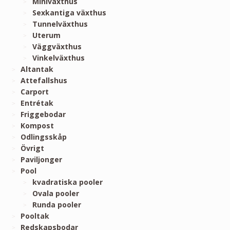
Miniväxthus
Sexkantiga växthus
Tunnelväxthus
Uterum
Väggväxthus
Vinkelväxthus
Altantak
Attefallshus
Carport
Entrétak
Friggebodar
Kompost
Odlingsskåp
Övrigt
Paviljonger
Pool
kvadratiska pooler
Ovala pooler
Runda pooler
Pooltak
Redskapsbodar