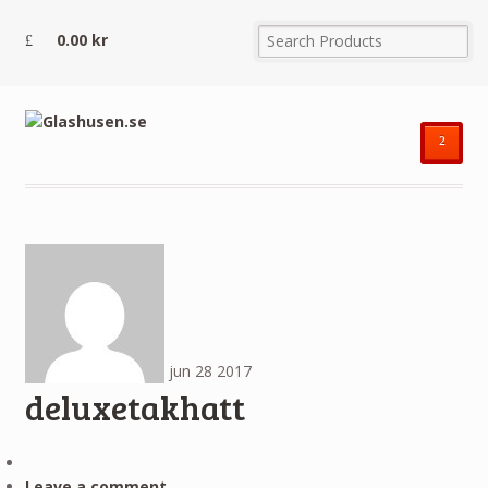
0.00
kr
²
jun
28
2017
deluxetakhatt
Leave a comment