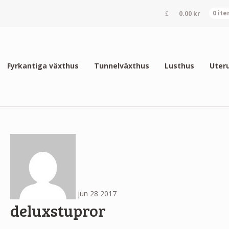
0.00
kr
0 it
Fyrkantiga växthus
Tunnelväxthus
Lusthus
Uter
jun
28
2017
deluxstupror