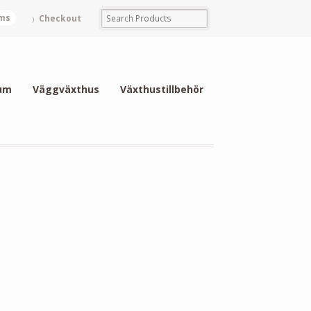
ems
Checkout
um
Väggväxthus
Växthustillbehör