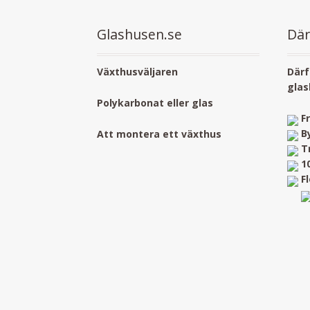
Glashusen.se
Där
Växthusväljaren
Därf
glas
Polykarbonat eller glas
F
B
Att montera ett växthus
T
1
F