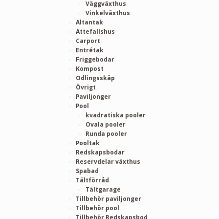
Väggväxthus
Vinkelväxthus
Altantak
Attefallshus
Carport
Entrétak
Friggebodar
Kompost
Odlingsskåp
Övrigt
Paviljonger
Pool
kvadratiska pooler
Ovala pooler
Runda pooler
Pooltak
Redskapsbodar
Reservdelar växthus
Spabad
Tältförråd
Tältgarage
Tillbehör paviljonger
Tillbehör pool
Tillbehör Redskapsbod