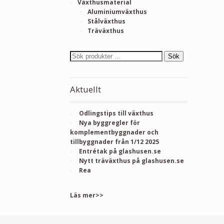
Växthusmaterial
Aluminiumväxthus
Stålväxthus
Träväxthus
Sök
Aktuellt
Odlingstips till växthus
Nya byggregler för
komplementbyggnader och
tillbyggnader från 1/12 2025
Entrétak på glashusen.se
Nytt träväxthus på glashusen.se
Rea
Läs mer>>