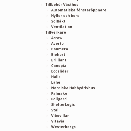
Tillbehör Växthus
Automatiska fönsteröppnare
Hyllor och bord
Solfläkt
Ventilation
Tillverkare
Arrow
Averto
Baumera
Biohort
Brilliant
Canopia
Ecoslider
Halls
Lähe
Nordiska Hobbydrivhus
Palmako
Poligard
ShelterLogic
Stali
Vibovillan
Vitavia
Westerbergs