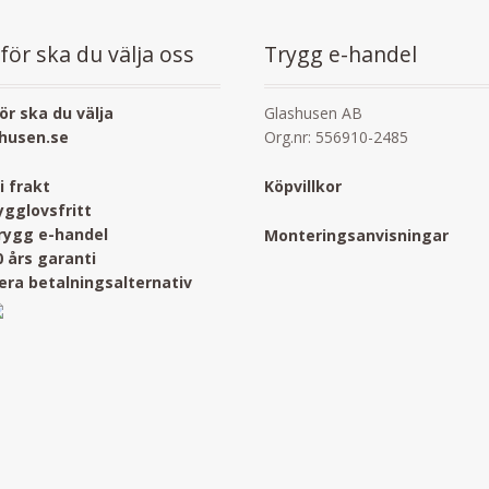
för ska du välja oss
Trygg e-handel
ör ska du välja
Glashusen AB
husen.se
Org.nr: 556910-2485
ri frakt
Köpvillkor
ygglovsfritt
rygg e-handel
Monteringsanvisningar
0 års garanti
lera betalningsalternativ