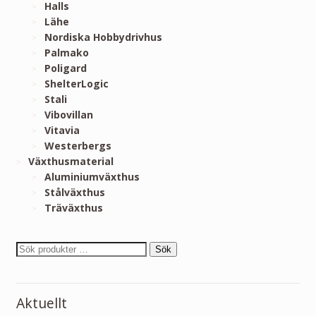
Halls
Lähe
Nordiska Hobbydrivhus
Palmako
Poligard
ShelterLogic
Stali
Vibovillan
Vitavia
Westerbergs
Växthusmaterial
Aluminiumväxthus
Stålväxthus
Träväxthus
Sök
Aktuellt