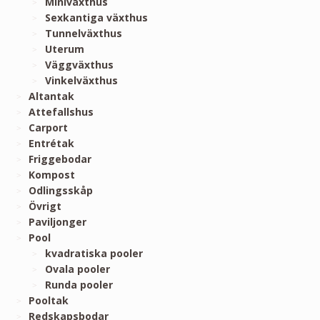
Miniväxthus
Sexkantiga växthus
Tunnelväxthus
Uterum
Väggväxthus
Vinkelväxthus
Altantak
Attefallshus
Carport
Entrétak
Friggebodar
Kompost
Odlingsskåp
Övrigt
Paviljonger
Pool
kvadratiska pooler
Ovala pooler
Runda pooler
Pooltak
Redskapsbodar