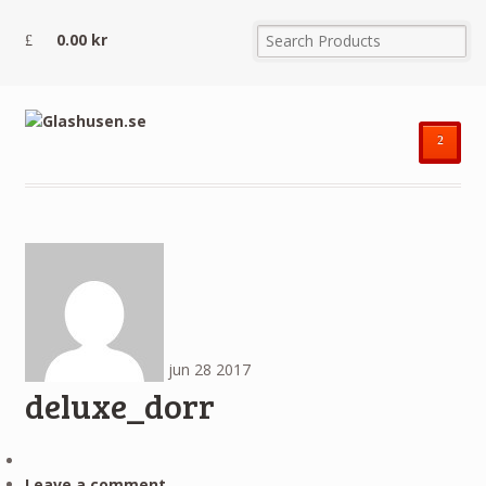
0.00
kr
²
jun
28
2017
deluxe_dorr
Leave a comment