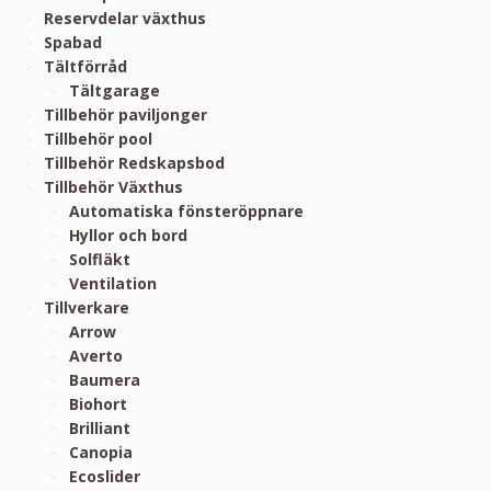
Reservdelar växthus
Spabad
Tältförråd
Tältgarage
Tillbehör paviljonger
Tillbehör pool
Tillbehör Redskapsbod
Tillbehör Växthus
Automatiska fönsteröppnare
Hyllor och bord
Solfläkt
Ventilation
Tillverkare
Arrow
Averto
Baumera
Biohort
Brilliant
Canopia
Ecoslider