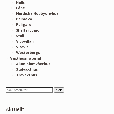
Halls
Lähe
Nordiska Hobbydrivhus
Palmako
Poligard
ShelterLogic
Stali
Vibovillan
Vitavia
Westerbergs
Växthusmaterial
Aluminiumväxthus
Stålväxthus
Träväxthus
Sök
Aktuellt