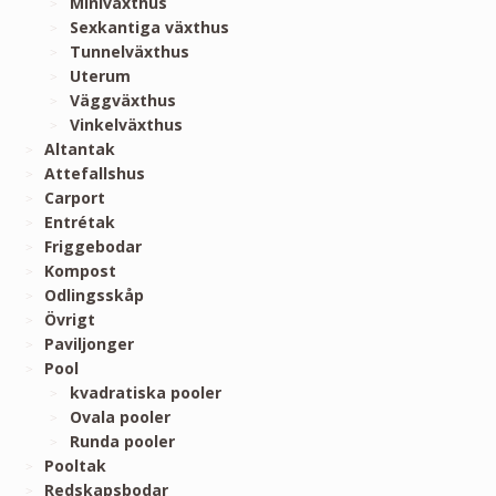
Miniväxthus
Sexkantiga växthus
Tunnelväxthus
Uterum
Väggväxthus
Vinkelväxthus
Altantak
Attefallshus
Carport
Entrétak
Friggebodar
Kompost
Odlingsskåp
Övrigt
Paviljonger
Pool
kvadratiska pooler
Ovala pooler
Runda pooler
Pooltak
Redskapsbodar