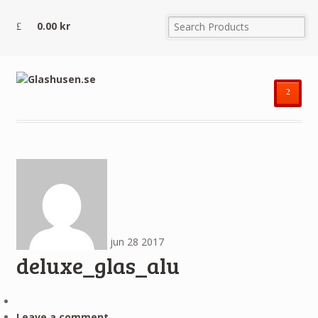
0.00
kr
²
jun
28
2017
deluxe_glas_alu
Leave a comment