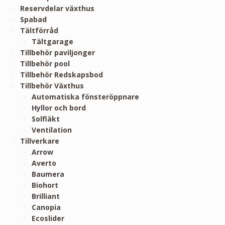
Reservdelar växthus
Spabad
Tältförråd
Tältgarage
Tillbehör paviljonger
Tillbehör pool
Tillbehör Redskapsbod
Tillbehör Växthus
Automatiska fönsteröppnare
Hyllor och bord
Solfläkt
Ventilation
Tillverkare
Arrow
Averto
Baumera
Biohort
Brilliant
Canopia
Ecoslider