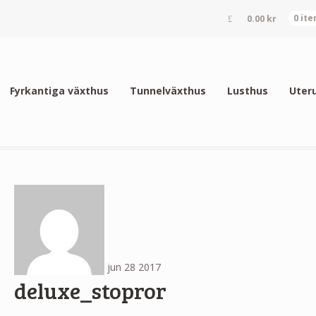
0.00
kr
0 it
Fyrkantiga växthus
Tunnelväxthus
Lusthus
Uter
jun
28
2017
deluxe_stopror