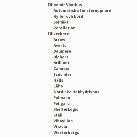
Tillbehör Växthus
Automatiska fönsteröppnare
Hyllor och bord
Solfläkt
Ventilation
Tillverkare
Arrow
Averto
Baumera
Biohort
Brilliant
Canopia
Ecoslider
Halls
Lähe
Nordiska Hobbydrivhus
Palmako
Poligard
ShelterLogic
Stali
Vibovillan
Vitavia
Westerbergs