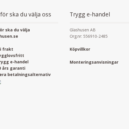
för ska du välja oss
Trygg e-handel
ör ska du välja
Glashusen AB
husen.se
Org.nr: 556910-2485
ri frakt
Köpvillkor
ygglovsfritt
rygg e-handel
Monteringsanvisningar
0 års garanti
lera betalningsalternativ