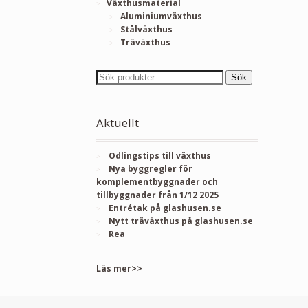
Växthusmaterial
Aluminiumväxthus
Stålväxthus
Träväxthus
Sök
Aktuellt
Odlingstips till växthus
Nya byggregler för
komplementbyggnader och
tillbyggnader från 1/12 2025
Entrétak på glashusen.se
Nytt träväxthus på glashusen.se
Rea
Läs mer>>