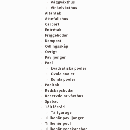
Väggväxthus
Vinkelväxthus
Altantak
Attefallshus
Carport
Entrétak
Friggebodar
Kompost
Odlingsskåp
Övrigt
Paviljonger
Pool
kvadratiska pooler
Ovala pooler
Runda pooler
Pooltak
Redskapsbodar
Reservdelar växthus
Spabad
Tältförråd
Tältgarage
Tillbehör paviljonger
Tillbehör pool
Tillbehör Redskapsbod