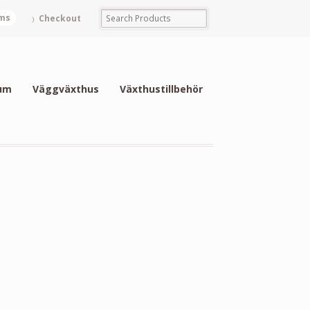
ems
Checkout
um
Väggväxthus
Växthustillbehör