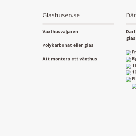
Glashusen.se
Där
Växthusväljaren
Därf
glas
Polykarbonat eller glas
F
B
Att montera ett växthus
T
1
F