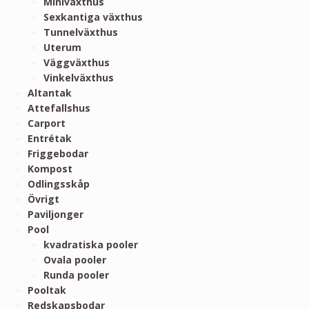
Miniväxthus
Sexkantiga växthus
Tunnelväxthus
Uterum
Väggväxthus
Vinkelväxthus
Altantak
Attefallshus
Carport
Entrétak
Friggebodar
Kompost
Odlingsskåp
Övrigt
Paviljonger
Pool
kvadratiska pooler
Ovala pooler
Runda pooler
Pooltak
Redskapsbodar