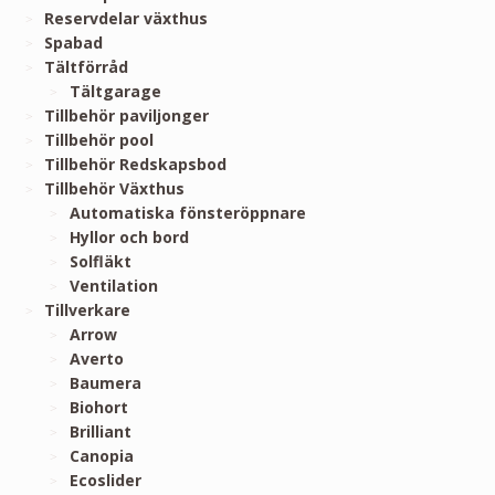
Reservdelar växthus
Spabad
Tältförråd
Tältgarage
Tillbehör paviljonger
Tillbehör pool
Tillbehör Redskapsbod
Tillbehör Växthus
Automatiska fönsteröppnare
Hyllor och bord
Solfläkt
Ventilation
Tillverkare
Arrow
Averto
Baumera
Biohort
Brilliant
Canopia
Ecoslider