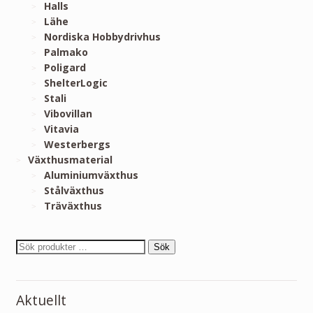
Halls
Lähe
Nordiska Hobbydrivhus
Palmako
Poligard
ShelterLogic
Stali
Vibovillan
Vitavia
Westerbergs
Växthusmaterial
Aluminiumväxthus
Stålväxthus
Träväxthus
Sök
Aktuellt