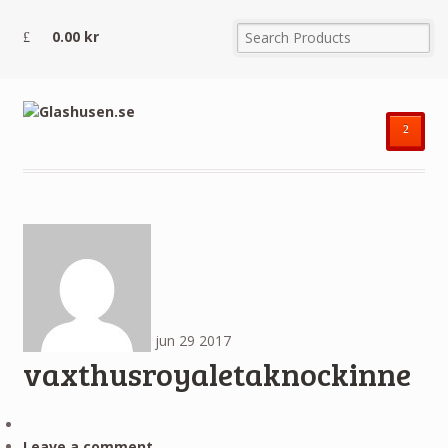
0.00
kr
²
jun
29
2017
vaxthusroyaletaknockinne
Leave a comment