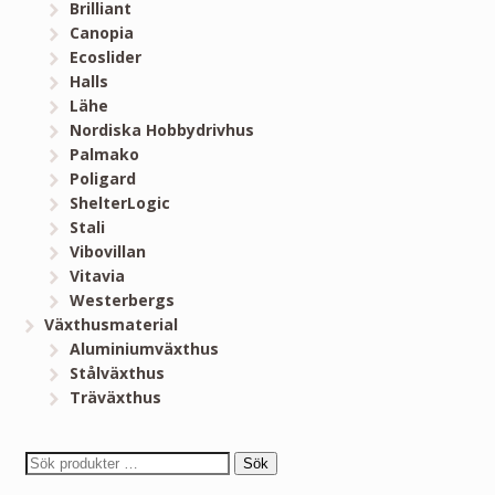
Brilliant
Canopia
Ecoslider
Halls
Lähe
Nordiska Hobbydrivhus
Palmako
Poligard
ShelterLogic
Stali
Vibovillan
Vitavia
Westerbergs
Växthusmaterial
Aluminiumväxthus
Stålväxthus
Träväxthus
Sök