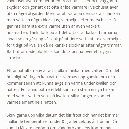
växthuset även om det är en frostnatt. Taket och väggarna
skyddar och gör att det ofta är lite varmare i växthuset även
utan några åtgärder. Men för att vara på den säkra sidan kan
man sätta in några blockljus, värmeljus eller marschaller. Det
ger inte bara lite extra värme utan är även vackert i
höstnatten. Tänk dock på att det oftast är kallast timmarna
innan solen går upp så tänk på att inte sätta ut t.ex. värmeljus
för tidigt på kvällen då de kanske slocknar efter några timmar.
Rätt utformade blockljus kan dock brinna över ett dygn i
sträcka.
Ett annat alternativ är att ställa in hinkar med vatten. Om det
är soligt på dagen kan vattnet värmas upp ganska bra och
kommer sedan att kunna avge sin värme under kvällen och
natten. För ännu bättre effekt kan man ställa in nya hinkar
med varmt vatten sent på kvällen, vilka fungerar som ett
värmeelement hela natten.
Skriv gärna upp vilka datum det blir frost och när det blir mer
ihållande temperaturer under 0 grader celcius år från år. Då
kan du lättare bedöma om väderprognosens kommande