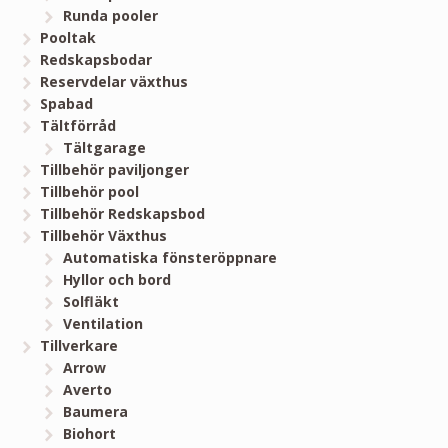
Runda pooler
Pooltak
Redskapsbodar
Reservdelar växthus
Spabad
Tältförråd
Tältgarage
Tillbehör paviljonger
Tillbehör pool
Tillbehör Redskapsbod
Tillbehör Växthus
Automatiska fönsteröppnare
Hyllor och bord
Solfläkt
Ventilation
Tillverkare
Arrow
Averto
Baumera
Biohort