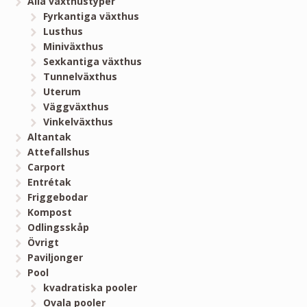
Alla växthustyper
Fyrkantiga växthus
Lusthus
Miniväxthus
Sexkantiga växthus
Tunnelväxthus
Uterum
Väggväxthus
Vinkelväxthus
Altantak
Attefallshus
Carport
Entrétak
Friggebodar
Kompost
Odlingsskåp
Övrigt
Paviljonger
Pool
kvadratiska pooler
Ovala pooler