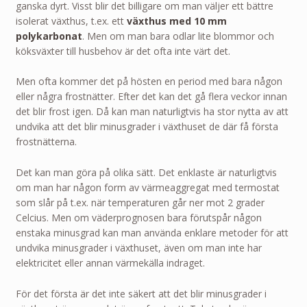
ganska dyrt. Visst blir det billigare om man väljer ett bättre
UNDVIKA
FRYSNING
isolerat växthus, t.ex. ett
växthus med 10 mm
DE
polykarbonat
. Men om man bara odlar lite blommor och
FÖRSTA
köksväxter till husbehov är det ofta inte värt det.
FROSTNÄTTERNA
Men ofta kommer det på hösten en period med bara någon
eller några frostnätter. Efter det kan det gå flera veckor innan
det blir frost igen. Då kan man naturligtvis ha stor nytta av att
undvika att det blir minusgrader i växthuset de där få första
frostnätterna.
Det kan man göra på olika sätt. Det enklaste är naturligtvis
om man har någon form av värmeaggregat med termostat
som slår på t.ex. när temperaturen går ner mot 2 grader
Celcius. Men om väderprognosen bara förutspår någon
enstaka minusgrad kan man använda enklare metoder för att
undvika minusgrader i växthuset, även om man inte har
elektricitet eller annan värmekälla indraget.
För det första är det inte säkert att det blir minusgrader i