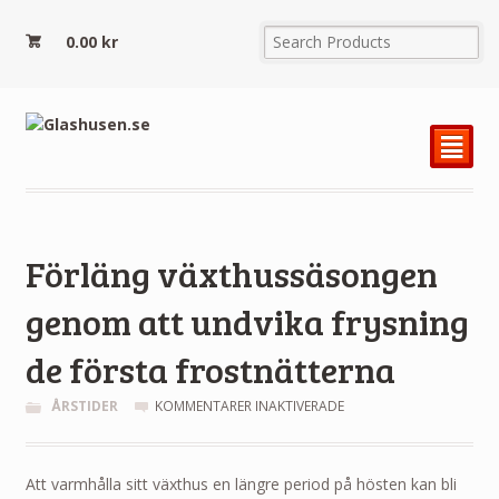
0.00
kr
²
Förläng växthussäsongen
genom att undvika frysning
de första frostnätterna
FÖR
ÅRSTIDER
KOMMENTARER INAKTIVERADE
FÖRLÄNG
VÄXTHUSSÄSONGEN
GENOM
Att varmhålla sitt växthus en längre period på hösten kan bli
ATT