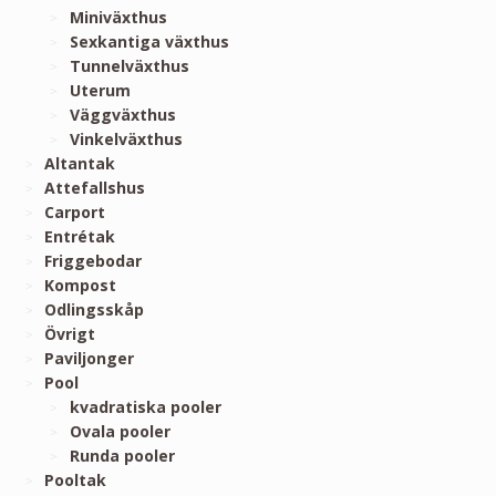
Miniväxthus
Sexkantiga växthus
Tunnelväxthus
Uterum
Väggväxthus
Vinkelväxthus
Altantak
Attefallshus
Carport
Entrétak
Friggebodar
Kompost
Odlingsskåp
Övrigt
Paviljonger
Pool
kvadratiska pooler
Ovala pooler
Runda pooler
Pooltak