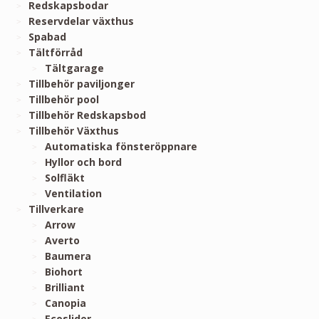
Redskapsbodar
Reservdelar växthus
Spabad
Tältförråd
Tältgarage
Tillbehör paviljonger
Tillbehör pool
Tillbehör Redskapsbod
Tillbehör Växthus
Automatiska fönsteröppnare
Hyllor och bord
Solfläkt
Ventilation
Tillverkare
Arrow
Averto
Baumera
Biohort
Brilliant
Canopia
Ecoslider