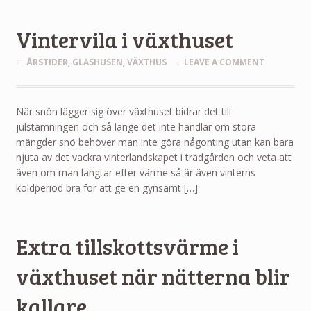
Vintervila i växthuset
ÅRSTIDER
,
GLASHUSEN
,
VÄXTHUS
LEAVE A COMMENT
När snön lägger sig över växthuset bidrar det till
julstämningen och så länge det inte handlar om stora
mängder snö behöver man inte göra någonting utan kan bara
njuta av det vackra vinterlandskapet i trädgården och veta att
även om man längtar efter värme så är även vinterns
köldperiod bra för att ge en gynsamt […]
Extra tillskottsvärme i
växthuset när nätterna blir
kallare