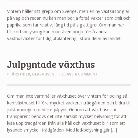
Vintern håller sitt grepp om Sverige, men en ny växtsäsong är
på väg och redan nu kan man börja förså växter som chili och
paprika som tar relativt lång tid på sig att gro. Om man har
tillskottsbelysning kan man även börja förså andra
växthusväxter för tidig utplantering i stora delar av landet.
Julpyntade växthus
ÅRSTIDER
,
GLASHUSEN
LEAVE A COMMENT
Om man inte varmhåller växthuset över vintern för odling så
kan växthuset tillföra mycket vackert i trädgården och bidra till
julstämningen med lite julpynt. Genom att växthuset är
transparent behövs det inte särskilt mycket belysning för att
lysa upp trädgården från alla håll och växthuset blir som ett
lysande smycke i trädgården. Med led-belysning går […]