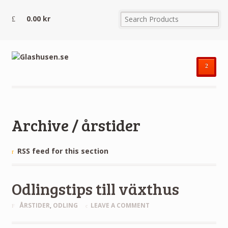
0.00
kr
²
Archive / årstider
RSS feed for this section
Odlingstips till växthus
ÅRSTIDER
,
ODLING
LEAVE A COMMENT