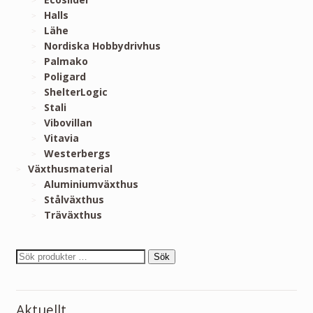
Halls
Lähe
Nordiska Hobbydrivhus
Palmako
Poligard
ShelterLogic
Stali
Vibovillan
Vitavia
Westerbergs
Växthusmaterial
Aluminiumväxthus
Stålväxthus
Träväxthus
Sök
Aktuellt