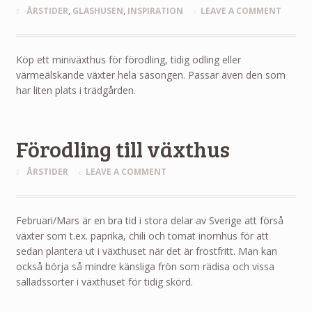
ÅRSTIDER
,
GLASHUSEN
,
INSPIRATION
LEAVE A COMMENT
Köp ett miniväxthus för förodling, tidig odling eller
värmeälskande växter hela säsongen. Passar även den som
har liten plats i trädgården.
Förodling till växthus
ÅRSTIDER
LEAVE A COMMENT
Februari/Mars är en bra tid i stora delar av Sverige att förså
växter som t.ex. paprika, chili och tomat inomhus för att
sedan plantera ut i växthuset när det är frostfritt. Man kan
också börja så mindre känsliga frön som rädisa och vissa
salladssorter i växthuset för tidig skörd.