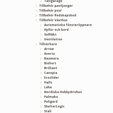
Tältgarage
Tillbehör paviljonger
Tillbehör pool
Tillbehör Redskapsbod
Tillbehör Växthus
Automatiska fönsteröppnare
Hyllor och bord
Solfläkt
Ventilation
Tillverkare
Arrow
Averto
Baumera
Biohort
Brilliant
Canopia
Ecoslider
Halls
Lähe
Nordiska Hobbydrivhus
Palmako
Poligard
ShelterLogic
Stali