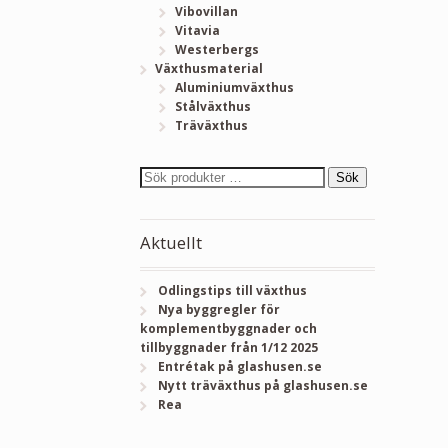
Vibovillan
Vitavia
Westerbergs
Växthusmaterial
Aluminiumväxthus
Stålväxthus
Träväxthus
Sök
Aktuellt
Odlingstips till växthus
Nya byggregler för
komplementbyggnader och
tillbyggnader från 1/12 2025
Entrétak på glashusen.se
Nytt träväxthus på glashusen.se
Rea