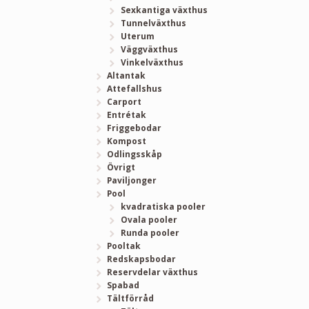
Sexkantiga växthus
Tunnelväxthus
Uterum
Väggväxthus
Vinkelväxthus
Altantak
Attefallshus
Carport
Entrétak
Friggebodar
Kompost
Odlingsskåp
Övrigt
Paviljonger
Pool
kvadratiska pooler
Ovala pooler
Runda pooler
Pooltak
Redskapsbodar
Reservdelar växthus
Spabad
Tältförråd