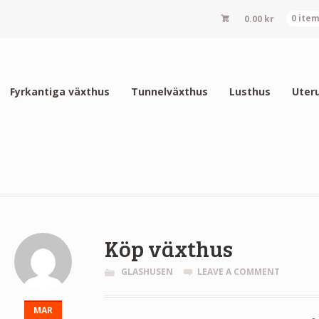
0.00
kr
0 ite
Fyrkantiga växthus
Tunnelväxthus
Lusthus
Uter
Köp växthus
GLASHUSEN
LEAVE A COMMENT
MAR