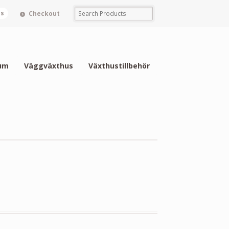
ms
Checkout
um
Väggväxthus
Växthustillbehör