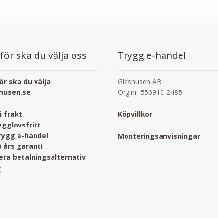
för ska du välja oss
Trygg e-handel
ör ska du välja
Glashusen AB
husen.se
Org.nr: 556910-2485
ri frakt
Köpvillkor
ygglovsfritt
rygg e-handel
Monteringsanvisningar
0 års garanti
lera betalningsalternativ