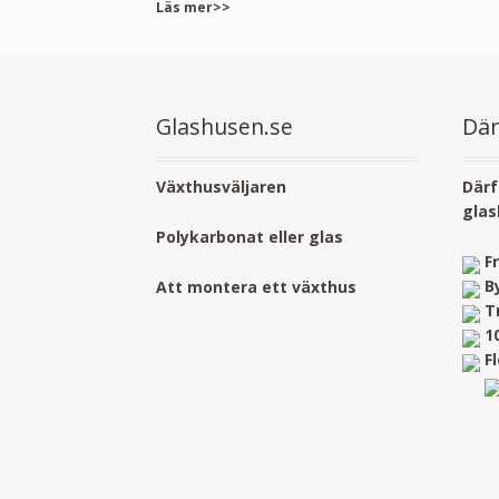
Läs mer>>
Glashusen.se
Där
Växthusväljaren
Därf
glas
Polykarbonat eller glas
F
B
Att montera ett växthus
T
1
F