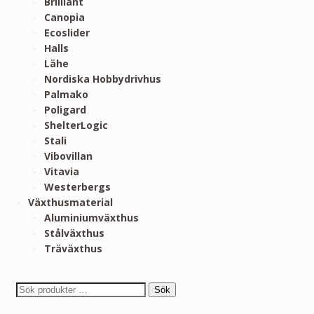
Brilliant
Canopia
Ecoslider
Halls
Lähe
Nordiska Hobbydrivhus
Palmako
Poligard
ShelterLogic
Stali
Vibovillan
Vitavia
Westerbergs
Växthusmaterial
Aluminiumväxthus
Stålväxthus
Träväxthus
Sök