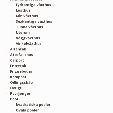
Fyrkantiga växthus
Lusthus
Miniväxthus
Sexkantiga växthus
Tunnelväxthus
Uterum
Väggväxthus
Vinkelväxthus
Altantak
Attefallshus
Carport
Entrétak
Friggebodar
Kompost
Odlingsskåp
Övrigt
Paviljonger
Pool
kvadratiska pooler
Ovala pooler