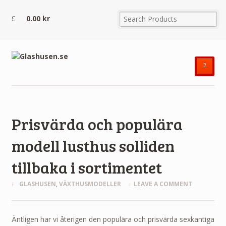
0.00
kr
²
Prisvärda och populära
modell lusthus solliden
tillbaka i sortimentet
GLASHUSEN
,
VÄXTHUSMODELLER
LEAVE A COMMENT
Äntligen har vi återigen den populära och prisvärda sexkantiga