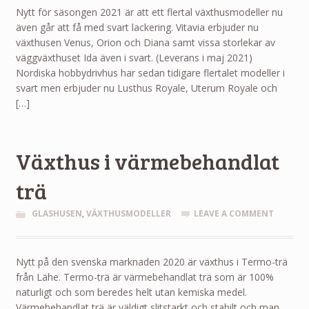
Nytt för säsongen 2021 är att ett flertal växthusmodeller nu
även går att få med svart lackering. Vitavia erbjuder nu
växthusen Venus, Orion och Diana samt vissa storlekar av
väggväxthuset Ida även i svart. (Leverans i maj 2021)
Nordiska hobbydrivhus har sedan tidigare flertalet modeller i
svart men erbjuder nu Lusthus Royale, Uterum Royale och
[…]
Växthus i värmebehandlat
trä
GLASHUSEN
,
VÄXTHUSMODELLER
LEAVE A COMMENT
Nytt på den svenska marknaden 2020 är växthus i Termo-trä
från Lähe. Termo-trä är värmebehandlat trä som är 100%
naturligt och som beredes helt utan kemiska medel.
Värmebehandlat trä är väldigt slitstarkt och stabilt och man