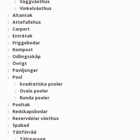
Väggväxthus
Vinkelväxthus
Altantak
Attefallshus
Carport
Entrétak
Friggebodar
Kompost
Odlingsskåp
Övrigt
Paviljonger
Pool
kvadratiska pooler
Ovala pooler
Runda pooler
Pooltak
Redskapsbodar
Reservdelar växthus
Spabad
Tältförråd
Tältgarage