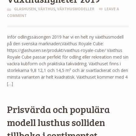
GLASHUSEN
,
VÄXTHUS
,
VÄXTHUSMODELLER
LEAVE A
COMMENT
Inför odlingssäsongen 2019 har vi en helt ny växthusmodell
på den svenska marknaden;Växthus Royale Cube:
https://glashusen.se/produkt/vaxthus-royale-cube/ Växthus
Royale Cube passar perfekt för odling eller rekreation med sin
vackra kubform och praktiska takvädring. Växthuset finns i
storlekarna 9,8 12,1 och 14,5 m² och är svartlackerat och den
minsta varianten är helt kvadratisk. Växthuset kommer med 4
[…]
Prisvärda och populära
modell lusthus solliden
tillbaka i sortimentet