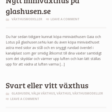
Nytt miniväxthus på
glashusen.se
VÄXTHUSMODELLER
LEAVE A COMMENT
Du har sedan tidigare kunnat köpa miniväxthusen Gaia och
Lotus på glashusen.seNu kan du även köpa miniväxthuset
astra med sidor av stål och en snyggt rundad överdel i
kanalplast som ger smidig åtkomst till dina växter samtidigt
som det skyddar och värmer upp luften och kan lätt ställas
upp för att vädra ut luften varma […]
Svart eller vitt växthus
GLASHUSEN
,
VÄLJA VÄXTHUS
,
VÄXTHUS
,
VÄXTHUSMODELLER
LEAVE A COMMENT