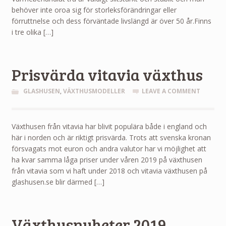
behöver inte oroa sig för storleksförändringar eller
förruttnelse och dess förväntade livslängd är över 50 år.Finns
i tre olika […]
Prisvärda vitavia växthus
GLASHUSEN
,
VÄXTHUSMODELLER
LEAVE A COMMENT
Växthusen från vitavia har blivit populära både i england och
här i norden och är riktigt prisvärda. Trots att svenska kronan
försvagats mot euron och andra valutor har vi möjlighet att
ha kvar samma låga priser under våren 2019 på växthusen
från vitavia som vi haft under 2018 och vitavia växthusen på
glashusen.se blir därmed […]
Växthusnyheter 2019